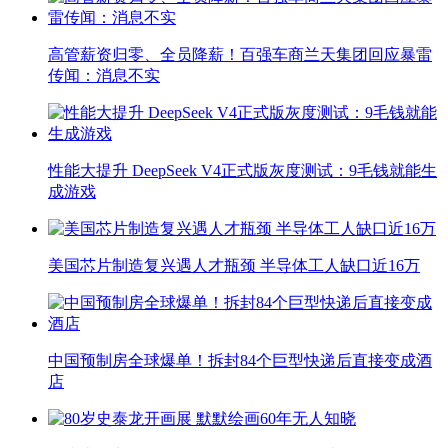
高管薪资归零、全员降薪！百强车商兰天集团回应暴雷
传闻：消息不实
性能大提升 DeepSeek V4正式版灰度测试：9毛钱就能生
成游戏
美国芯片制造复兴遇人才瓶颈 半导体工人缺口近16万
中国预制房全球爆单！拆封84个巨型快递后直接变成酒
店