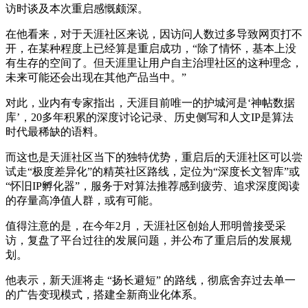
访时谈及本次重启感慨颇深。
在他看来，对于天涯社区来说，因访问人数过多导致网页打不
开，在某种程度上已经算是重启成功，“除了情怀，基本上没
有生存的空间了。但天涯里让用户自主治理社区的这种理念，
未来可能还会出现在其他产品当中。”
对此，业内有专家指出，天涯目前唯一的护城河是‘神帖数据
库’，20多年积累的深度讨论记录、历史侧写和人文IP是算法
时代最稀缺的语料。
而这也是天涯社区当下的独特优势，重启后的天涯社区可以尝
试走“极度差异化”的精英社区路线，定位为“深度长文智库”或
“怀旧IP孵化器”，服务于对算法推荐感到疲劳、追求深度阅读
的存量高净值人群，或有可能。
值得注意的是，在今年2月，天涯社区创始人邢明曾接受采
访，复盘了平台过往的发展问题，并公布了重启后的发展规
划。
他表示，新天涯将走 “扬长避短” 的路线，彻底舍弃过去单一
的广告变现模式，搭建全新商业化体系。