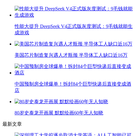
性能大提升 DeepSeek V4正式版灰度测试：9毛钱就能生
成游戏
美国芯片制造复兴遇人才瓶颈 半导体工人缺口近16万
中国预制房全球爆单！拆封84个巨型快递后直接变成酒
店
80岁史泰龙开画展 默默绘画60年无人知晓
最新文章