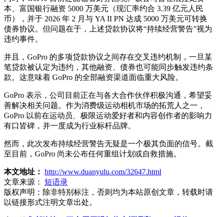
本、富国银行融资 5000 万美元（现汇率约合 3.39 亿元人民
币），并于 2026 年 2 月与 YA II PN 达成 5000 万美元可转换
债券协议。但问题在于，上述贷款协议将“持续经营警告”视为
违约事件。
并且，GoPro 的多项贷款协议之间存在交叉违约机制，一旦某
笔贷款被认定为违约，其他融资、债券也可能同步触发违约条
款。这意味着 GoPro 的全部融资渠道面临重大风险。
GoPro 表示，公司目前正在与各大合作伙伴积极沟通，希望妥
善解决相关问题。作为消费级运动相机市场的拓荒人之一，
GoPro 以前在运动员、极限运动爱好者和内容创作者的影响力
有口皆碑，并一度成为行业标杆品牌。
然而，此次发布持续经营警告无疑是一个极其负面的信号。截
至目前，GoPro 尚未公布任何重组计划或自救措施。
本文地址：
http://www.duanyulu.com/32647.html
文章来源：
短语录
版权声明：
除非特别标注，否则均为本站原创文章，转载时请
以链接形式注明文章出处。