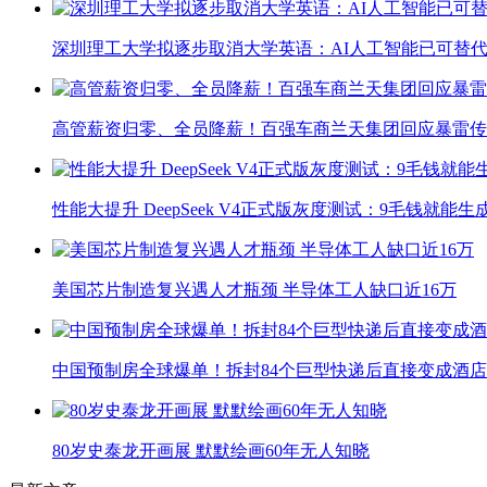
深圳理工大学拟逐步取消大学英语：AI人工智能已可替代
高管薪资归零、全员降薪！百强车商兰天集团回应暴雷传
性能大提升 DeepSeek V4正式版灰度测试：9毛钱就能生
美国芯片制造复兴遇人才瓶颈 半导体工人缺口近16万
中国预制房全球爆单！拆封84个巨型快递后直接变成酒店
80岁史泰龙开画展 默默绘画60年无人知晓