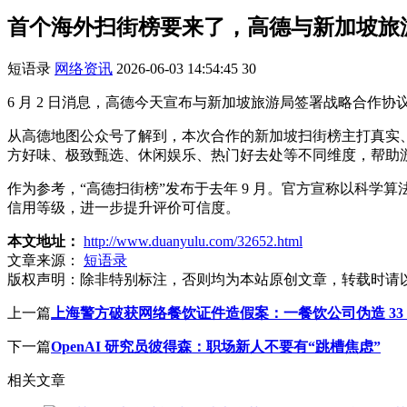
首个海外扫街榜要来了，高德与新加坡旅
短语录
网络资讯
2026-06-03 14:54:45
30
6 月 2 日消息，高德今天宣布与新加坡旅游局签署战略合作
从高德地图公众号了解到，本次合作的新加坡扫街榜主打真实
方好味、极致甄选、休闲娱乐、热门好去处等不同维度，帮助
作为参考，“高德扫街榜”发布于去年 9 月。官方宣称以科学
信用等级，进一步提升评价可信度。
本文地址：
http://www.duanyulu.com/32652.html
文章来源：
短语录
版权声明：
除非特别标注，否则均为本站原创文章，转载时请
上一篇
上海警方破获网络餐饮证件造假案：一餐饮公司伪造 33
下一篇
OpenAI 研究员彼得森：职场新人不要有“跳槽焦虑”
相关文章