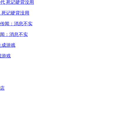
 死记硬背没用
闻：消息不实
成游戏