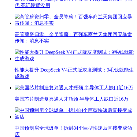
代 死记硬背没用
高管薪资归零、全员降薪！百强车商兰天集团回应暴雷
传闻：消息不实
性能大提升 DeepSeek V4正式版灰度测试：9毛钱就能生
成游戏
美国芯片制造复兴遇人才瓶颈 半导体工人缺口近16万
中国预制房全球爆单！拆封84个巨型快递后直接变成酒
店