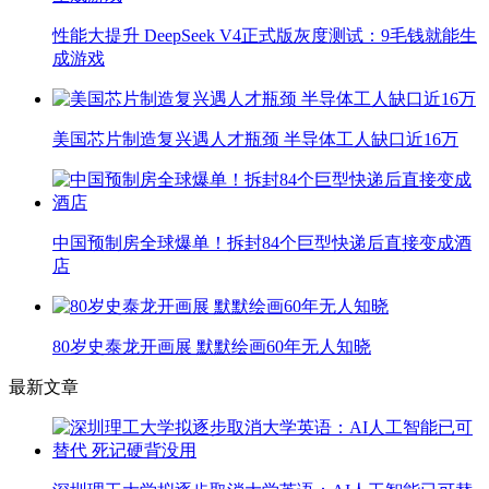
性能大提升 DeepSeek V4正式版灰度测试：9毛钱就能生
成游戏
美国芯片制造复兴遇人才瓶颈 半导体工人缺口近16万
中国预制房全球爆单！拆封84个巨型快递后直接变成酒
店
80岁史泰龙开画展 默默绘画60年无人知晓
最新文章