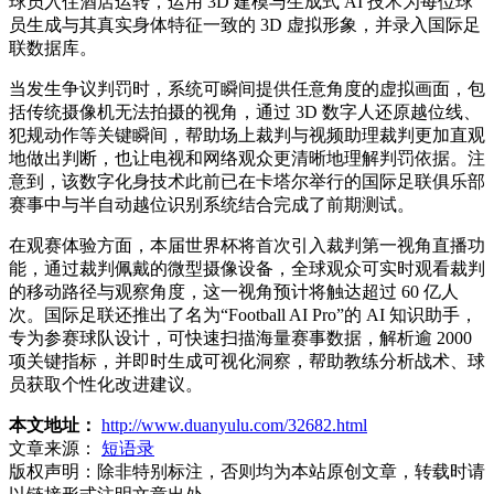
球员入住酒店运转，运用 3D 建模与生成式 AI 技术为每位球
员生成与其真实身体特征一致的 3D 虚拟形象，并录入国际足
联数据库。
当发生争议判罚时，系统可瞬间提供任意角度的虚拟画面，包
括传统摄像机无法拍摄的视角，通过 3D 数字人还原越位线、
犯规动作等关键瞬间，帮助场上裁判与视频助理裁判更加直观
地做出判断，也让电视和网络观众更清晰地理解判罚依据。注
意到，该数字化身技术此前已在卡塔尔举行的国际足联俱乐部
赛事中与半自动越位识别系统结合完成了前期测试。
在观赛体验方面，本届世界杯将首次引入裁判第一视角直播功
能，通过裁判佩戴的微型摄像设备，全球观众可实时观看裁判
的移动路径与观察角度，这一视角预计将触达超过 60 亿人
次。国际足联还推出了名为“Football AI Pro”的 AI 知识助手，
专为参赛球队设计，可快速扫描海量赛事数据，解析逾 2000
项关键指标，并即时生成可视化洞察，帮助教练分析战术、球
员获取个性化改进建议。
本文地址：
http://www.duanyulu.com/32682.html
文章来源：
短语录
版权声明：
除非特别标注，否则均为本站原创文章，转载时请