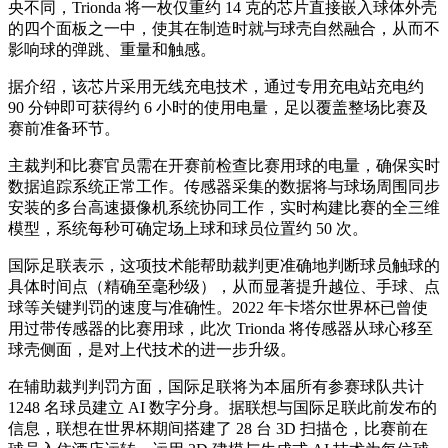
央不同，Trionda 将一枚仅重约 14 克的芯片直接嵌入球体外壳
的四个面板之一中，使其在制造时就与球壳自然融合，从而不
影响球的弹跳、重量和触感。
据介绍，该芯片采用无线充电技术，通过专用充电站充电约
90 分钟即可获得约 6 小时的使用电量，足以覆盖整场比赛及
赛前准备环节。
主裁判和比赛官员需在开赛前检查比赛用球的电量，确保实时
数据追踪系统正常工作。传感器采集的数据将与球场周围同步
安装的多台高速摄像机系统协同工作，实时构建比赛的全三维
模型，系统每秒可确定场上球和球员位置约 50 次。
国际足联表示，这项技术能帮助裁判更准确地判断球员触球的
具体时间点（精确至毫秒级），从而显著提升越位、手球、点
球等关键判罚的速度与准确性。2022 年卡塔尔世界杯已曾使
用过带传感器的比赛用球，此次 Trionda 将传感器从球心移至
球壳侧面，是对上代技术的进一步升级。
在辅助裁判判罚方面，国际足联将为本届所有参赛球队共计
1248 名球员建立 AI 数字分身。据联想与国际足联此前发布的
信息，联想在世界杯期间搭建了 28 台 3D 扫描仓，比赛前在