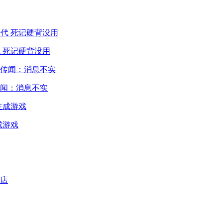
 死记硬背没用
闻：消息不实
成游戏