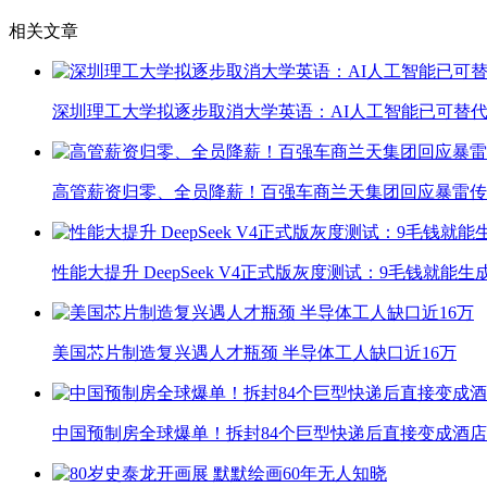
相关文章
深圳理工大学拟逐步取消大学英语：AI人工智能已可替代
高管薪资归零、全员降薪！百强车商兰天集团回应暴雷传
性能大提升 DeepSeek V4正式版灰度测试：9毛钱就能生
美国芯片制造复兴遇人才瓶颈 半导体工人缺口近16万
中国预制房全球爆单！拆封84个巨型快递后直接变成酒店