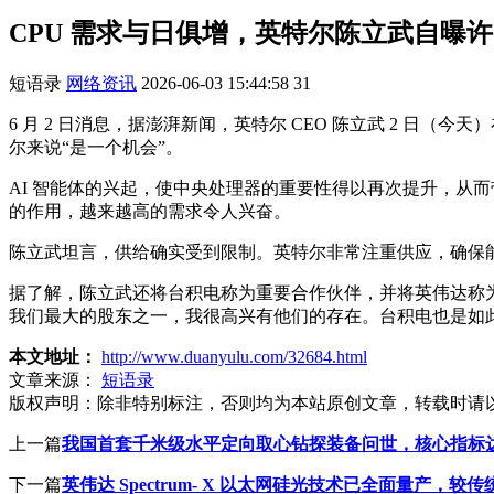
CPU 需求与日俱增，英特尔陈立武自曝许多
短语录
网络资讯
2026-06-03 15:44:58
31
6 月 2 日消息，据澎湃新闻，英特尔 CEO 陈立武 2 日（
尔来说“是一个机会”。
AI 智能体的兴起，使中央处理器的重要性得以再次提升，从而带
的作用，越来越高的需求令人兴奋。
陈立武坦言，供给确实受到限制。英特尔非常注重供应，确保能够
据了解，陈立武还将台积电称为重要合作伙伴，并将英伟达称为
我们最大的股东之一，我很高兴有他们的存在。台积电也是如
本文地址：
http://www.duanyulu.com/32684.html
文章来源：
短语录
版权声明：
除非特别标注，否则均为本站原创文章，转载时请
上一篇
我国首套千米级水平定向取心钻探装备问世，核心指标
下一篇
英伟达 Spectrum- X 以太网硅光技术已全面量产，较传