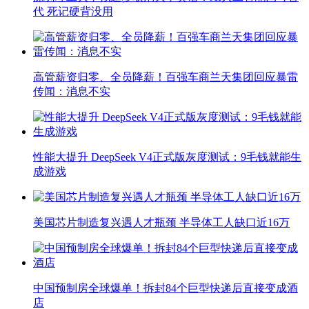
代 死记硬背没用
高管薪资归零、全员降薪！百强车商兰天集团回应暴雷
传闻：消息不实
性能大提升 DeepSeek V4正式版灰度测试：9毛钱就能生
成游戏
美国芯片制造复兴遇人才瓶颈 半导体工人缺口近16万
中国预制房全球爆单！拆封84个巨型快递后直接变成酒
店