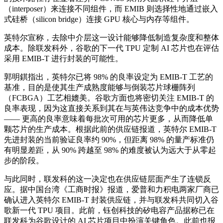
（interposer）来连接不同组件，而 EMIB 则选择性地通过嵌入
式硅桥（silicon bridge）连接 GPU 核心与内存等组件。
英特尔宣称，去除中介层这一设计能够降低制造复杂度和整体
成本。除联发科外，谷歌的下一代 TPU 定制 AI 芯片也在评估
采用 EMIB-T 进行封装的可能性。
郭明錤指出，英特尔已将 98% 的良率设定为 EMIB-T 工艺的
基准，目的是使其生产成熟度能够与倒装芯片球栅阵列
（FCBGA）工艺相媲美。谷歌方面也将密切关注 EMIB-T 的
良率表现，因为这直接关系到其在与英伟达竞争中的成本优势
—— 更高的良率意味着每批次可用的芯片更多，从而降低单
颗芯片的生产成本。根据此前的供应链报道，英特尔 EMIB-T
先进封装的当前验证良率约 90%，但距离 98% 的量产标准仍
有明显差距，从 90% 跨越至 98% 的难度被认为远大于从零起
步的阶段。
与此同时，联发科的这一决定也在供应链层面产生了连锁反
应。据中国台湾《工商时报》报道，爱普和力积电两家厂商已
确认进入英特尔 EMIB-T 封装供应链，并与联发科共同切入谷
歌新一代 TPU 项目。此前，钰创科技的矽电容产品据称已在
联发科为谷歌设计的 AI 芯片项目中扮演关键角色。此前也报