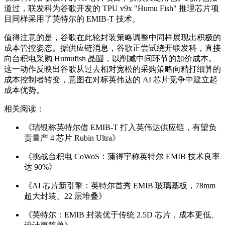
道过，联发科为谷歌开发的 TPU v9x "Humu Fish" 推理芯片项
目同样采用了英特尔的 EMIB-T 技术。
值得注意的是，谷歌在此轮封装策略调整中同样展现出积极的
成本管控姿态。据供应链消息，谷歌正尝试绕开联发科，直接
向台积电采购 Humufish 晶圆，以削减中间环节的加价成本。
这一动作反映出谷歌从过去相对宽松的采购策略向精打细算的
成本控制者转变，意图在对标英伟达的 AI 芯片竞争中建立起
成本优势。
相关阅读：
《瑞银称英特尔借 EMIB-T 打入英伟达供应链，有望负
责量产 4 芯片 Rubin Ultra》
《挑战台积电 CoWoS：蒲得宇称英特尔 EMIB 技术良率
达 90%》
《AI 芯片新引擎：英特尔首秀 EMIB 玻璃基板，78mm
超大封装、22 层堆叠》
《英特尔：EMIB 封装优于传统 2.5D 芯片，成本更低、