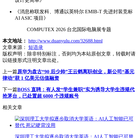
设计更简单》
《消息称联发科、博通以英特尔 EMIB-T 先进封装竞标
AI ASIC 项目》
COMPUTEX 2026 台北国际电脑展专题
本文地址：
http://www.duanyulu.com/32688.html
文章来源：
短语录
版权声明：
除非特别标注，否则均为本站原创文章，转载时请
以链接形式注明文章出处。
上一篇
原华为盘古“90 后少帅”王云鹤离职创业，新公司“基元
律动”获 1 亿美元估值融资
下一篇
BOSS 直聘：有人发“学生兼职”实为诱导大学生违规代
抢茅台，已处置超 6000 个违规账号
相关文章
深圳理工大学拟逐步取消大学英语：AI人工智能已可替