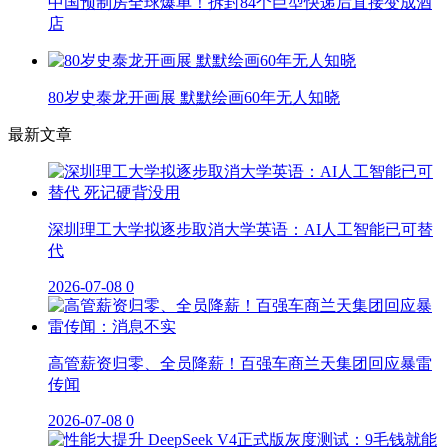
中国预制房全球爆单！拆封84个巨型快递后直接变成酒
店
80岁史泰龙开画展 默默绘画60年无人知晓
最新文章
深圳理工大学拟逐步取消大学英语：AI人工智能已可替
代
2026-07-08
0
高管薪资归零、全员降薪！百强车商兰天集团回应暴雷
传闻
2026-07-08
0