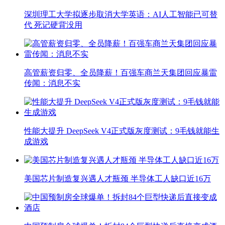
深圳理工大学拟逐步取消大学英语：AI人工智能已可替
代 死记硬背没用
高管薪资归零、全员降薪！百强车商兰天集团回应暴雷
传闻：消息不实
性能大提升 DeepSeek V4正式版灰度测试：9毛钱就能生
成游戏
美国芯片制造复兴遇人才瓶颈 半导体工人缺口近16万