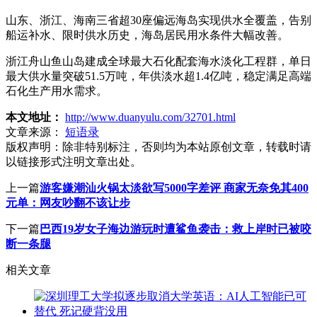
山东、浙江、海南三省超30座偏远海岛实现供水全覆盖，告别
船运补水、限时供水历史，海岛居民用水条件大幅改善。
浙江舟山鱼山岛建成全球最大石化配套海水淡化工程群，单日
最大供水量突破51.5万吨，年供淡水超1.4亿吨，稳定满足高端
石化生产用水需求。
本文地址：
http://www.duanyulu.com/32701.html
文章来源：
短语录
版权声明：
除非特别标注，否则均为本站原创文章，转载时请
以链接形式注明文章出处。
上一篇
游客嫌潮汕火锅太淡欲写5000字差评 商家无奈免其400
元单：网友吵翻不该让步
下一篇
巴西19岁女子海边游玩时遭鲨鱼袭击：救上岸时已被咬
断一条腿
相关文章