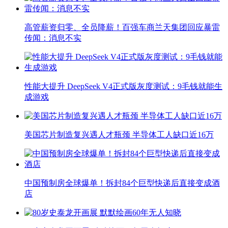
高管薪资归零、全员降薪！百强车商兰天集团回应暴雷
传闻：消息不实
性能大提升 DeepSeek V4正式版灰度测试：9毛钱就能生
成游戏
美国芯片制造复兴遇人才瓶颈 半导体工人缺口近16万
中国预制房全球爆单！拆封84个巨型快递后直接变成酒
店