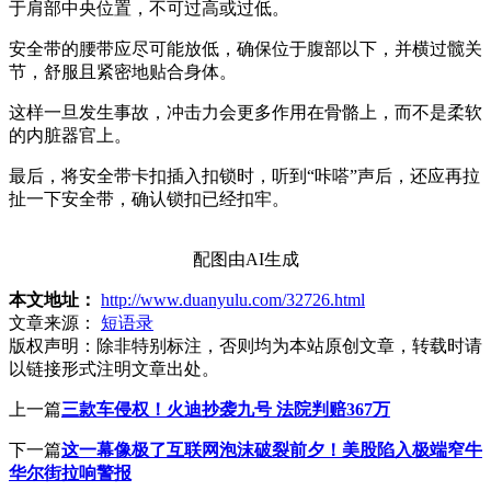
于肩部中央位置，不可过高或过低。
安全带的腰带应尽可能放低，确保位于腹部以下，并横过髋关
节，舒服且紧密地贴合身体。
这样一旦发生事故，冲击力会更多作用在骨骼上，而不是柔软
的内脏器官上。
最后，将安全带卡扣插入扣锁时，听到“咔嗒”声后，还应再拉
扯一下安全带，确认锁扣已经扣牢。
配图由AI生成
本文地址：
http://www.duanyulu.com/32726.html
文章来源：
短语录
版权声明：
除非特别标注，否则均为本站原创文章，转载时请
以链接形式注明文章出处。
上一篇
三款车侵权！火迪抄袭九号 法院判赔367万
下一篇
这一幕像极了互联网泡沫破裂前夕！美股陷入极端窄牛
华尔街拉响警报