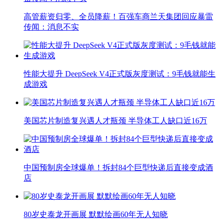
高管薪资归零、全员降薪！百强车商兰天集团回应暴雷
传闻：消息不实
性能大提升 DeepSeek V4正式版灰度测试：9毛钱就能生
成游戏
美国芯片制造复兴遇人才瓶颈 半导体工人缺口近16万
中国预制房全球爆单！拆封84个巨型快递后直接变成酒
店
80岁史泰龙开画展 默默绘画60年无人知晓