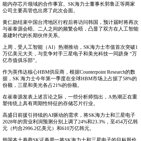
能内存芯片领域的合作事宜。SK海力士董事长郭鲁正等两家
公司主要高管也出席了此次会面。
黄仁勋结束中国台湾地区行程后将访问韩国，预计届时将再次
与崔泰源会晤。二人之间的频繁会晤，凸显了双方在人工智能
基建时代的长期伙伴关系。
上周，受人工智能（AI）热潮推动，SK海力士市值首次突破1
万亿美元大关，与竞争对手三星电子和美光科技一同跻身 “万
亿市值俱乐部”。
作为英伟达核心HBM供应商，根据Counterpoint Research的数
据，SK 海力士今年第一季度在全球HBM市场上占据了58%的
份额，三星和美光各占21%的份额。
在崔泰源发表上述言论之际，一些分析师指出，A热潮正在重
塑传统上具有周期性特征的存储芯片行业。
高盛日前援引持续的AI驱动的需求，将SK海力士和三星电子
2028年的营业利润预测分别上调了24%和23.3%，至454万亿韩
元（约合2996.2亿美元）和610万亿韩元。
韩国本土券商SK证券周一将SK海力士和三星电子的目标股价