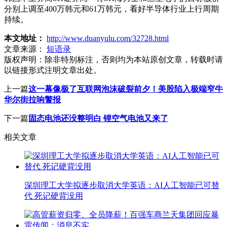
分别上调至400万韩元和61万韩元，看好半导体行业上行周期
持续。
本文地址：
http://www.duanyulu.com/32728.html
文章来源：
短语录
版权声明：
除非特别标注，否则均为本站原创文章，转载时请
以链接形式注明文章出处。
上一篇
这一幕像极了互联网泡沫破裂前夕！美股陷入极端窄牛
华尔街拉响警报
下一篇
固态电池还没整明白 锂空气电池又来了
相关文章
深圳理工大学拟逐步取消大学英语：AI人工智能已可替
代 死记硬背没用