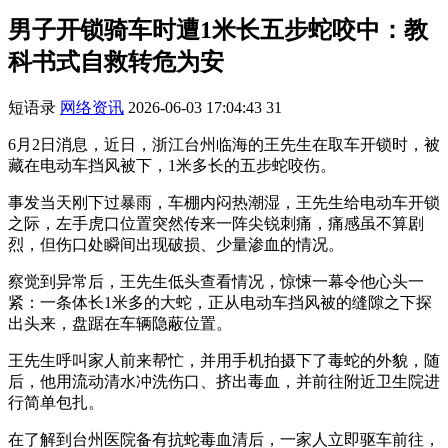
男子开锁骑车时遭1米长五步蛇咬中：教
科书式自救转危为安
短语录
网络资讯
2026-06-03 17:04:43
31
6月2日消息，近日，浙江台州临海的王先生在取车开锁时，被
藏在电动车挡风被下，1米多长的五步蛇咬伤。
事发当天刚下过暴雨，车棚内闷热潮湿，王先生给电动车开锁
之际，左手虎口位置突然传来一阵尖锐刺痛，痛感虽不算剧
烈，但伤口处瞬间出现破损、少量渗血的情况。
察觉到异常后，王先生低头查看情况，惊悚一幕令他心头一
紧：一条体长1米多的大蛇，正从电动车挡风被的缝隙之下探
出头来，盘踞在车辆隐蔽位置。
王先生呼叫家人前来帮忙，并用手机拍摄下了毒蛇的外貌，随
后，他用流动清水冲洗伤口、挤出毒血，并前往附近卫生院进
行简单包扎。
在了解到台州医院备有抗蛇毒血清后，一家人立即驱车前往，