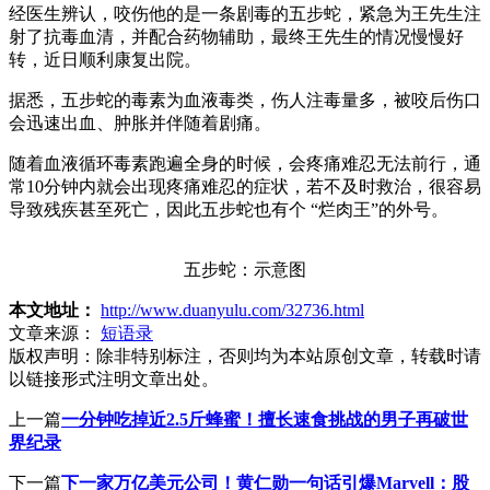
经医生辨认，咬伤他的是一条剧毒的五步蛇，紧急为王先生注
射了抗毒血清，并配合药物辅助，最终王先生的情况慢慢好
转，近日顺利康复出院。
据悉，五步蛇的毒素为血液毒类，伤人注毒量多，被咬后伤口
会迅速出血、肿胀并伴随着剧痛。
随着血液循环毒素跑遍全身的时候，会疼痛难忍无法前行，通
常10分钟内就会出现疼痛难忍的症状，若不及时救治，很容易
导致残疾甚至死亡，因此五步蛇也有个 “烂肉王”的外号。
五步蛇：示意图
本文地址：
http://www.duanyulu.com/32736.html
文章来源：
短语录
版权声明：
除非特别标注，否则均为本站原创文章，转载时请
以链接形式注明文章出处。
上一篇
一分钟吃掉近2.5斤蜂蜜！擅长速食挑战的男子再破世
界纪录
下一篇
下一家万亿美元公司！黄仁勋一句话引爆Marvell：股