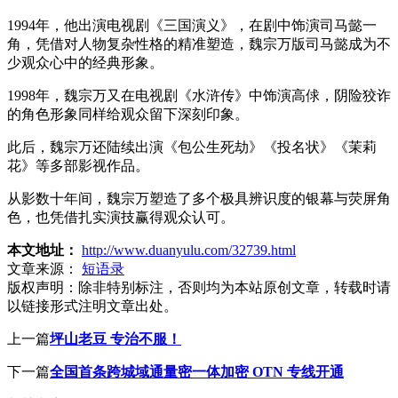
1994年，他出演电视剧《三国演义》，在剧中饰演司马懿一
角，凭借对人物复杂性格的精准塑造，魏宗万版司马懿成为不
少观众心中的经典形象。
1998年，魏宗万又在电视剧《水浒传》中饰演高俅，阴险狡诈
的角色形象同样给观众留下深刻印象。
此后，魏宗万还陆续出演《包公生死劫》《投名状》《茉莉
花》等多部影视作品。
从影数十年间，魏宗万塑造了多个极具辨识度的银幕与荧屏角
色，也凭借扎实演技赢得观众认可。
本文地址：
http://www.duanyulu.com/32739.html
文章来源：
短语录
版权声明：
除非特别标注，否则均为本站原创文章，转载时请
以链接形式注明文章出处。
上一篇
坪山老豆 专治不服！
下一篇
全国首条跨城域通量密一体加密 OTN 专线开通