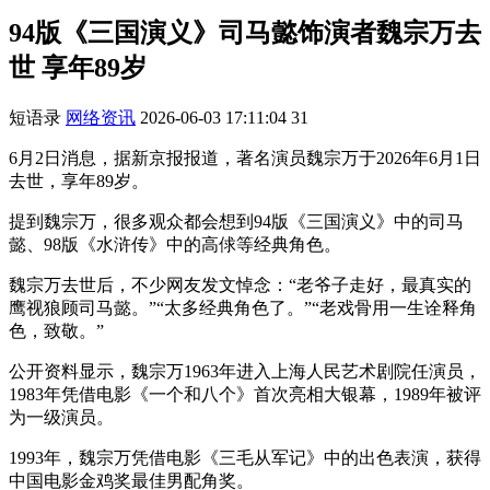
94版《三国演义》司马懿饰演者魏宗万去
世 享年89岁
短语录
网络资讯
2026-06-03 17:11:04
31
6月2日消息，据新京报报道，著名演员魏宗万于2026年6月1日
去世，享年89岁。
提到魏宗万，很多观众都会想到94版《三国演义》中的司马
懿、98版《水浒传》中的高俅等经典角色。
魏宗万去世后，不少网友发文悼念：“老爷子走好，最真实的
鹰视狼顾司马懿。”“太多经典角色了。”“老戏骨用一生诠释角
色，致敬。”
公开资料显示，魏宗万1963年进入上海人民艺术剧院任演员，
1983年凭借电影《一个和八个》首次亮相大银幕，1989年被评
为一级演员。
1993年，魏宗万凭借电影《三毛从军记》中的出色表演，获得
中国电影金鸡奖最佳男配角奖。