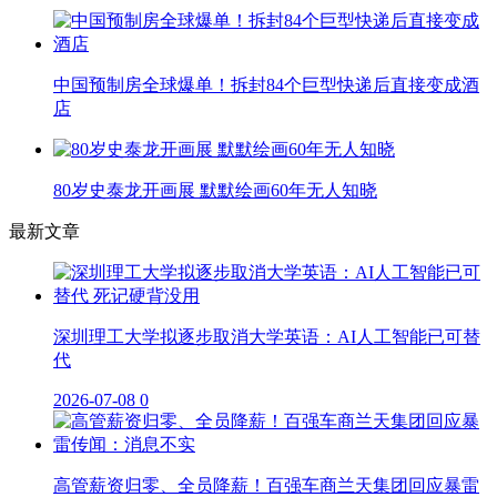
中国预制房全球爆单！拆封84个巨型快递后直接变成酒
店
80岁史泰龙开画展 默默绘画60年无人知晓
最新文章
深圳理工大学拟逐步取消大学英语：AI人工智能已可替
代
2026-07-08
0
高管薪资归零、全员降薪！百强车商兰天集团回应暴雷