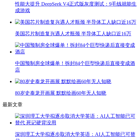
性能大提升 DeepSeek V4正式版灰度测试：9毛钱就能生
成游戏
美国芯片制造复兴遇人才瓶颈 半导体工人缺口近16万
中国预制房全球爆单！拆封84个巨型快递后直接变成酒
店
80岁史泰龙开画展 默默绘画60年无人知晓
最新文章
深圳理工大学拟逐步取消大学英语：AI人工智能已可替