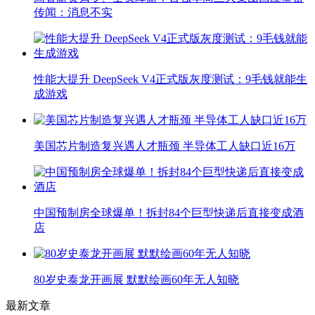
传闻：消息不实
性能大提升 DeepSeek V4正式版灰度测试：9毛钱就能生
成游戏
美国芯片制造复兴遇人才瓶颈 半导体工人缺口近16万
中国预制房全球爆单！拆封84个巨型快递后直接变成酒
店
80岁史泰龙开画展 默默绘画60年无人知晓
最新文章