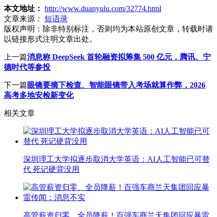
本文地址：
http://www.duanyulu.com/32774.html
文章来源：
短语录
版权声明：
除非特别标注，否则均为本站原创文章，转载时请
以链接形式注明文章出处。
上一篇
消息称 DeepSeek 首轮融资拟筹集 500 亿元，腾讯、宁
德时代等参投
下一篇
眼镜要摘下检查、智能眼镜带入考场就算作弊，2026
高考多地安检新变化
相关文章
深圳理工大学拟逐步取消大学英语：AI人工智能已可替
代 死记硬背没用
高管薪资归零、全员降薪！百强车商兰天集团回应暴雷