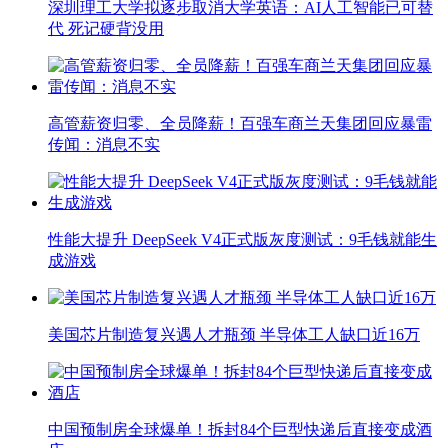
深圳理工大学拟逐步取消大学英语：AI人工智能已可替
代 死记硬背没用
高管薪资归零、全员降薪！百强车商兰天集团回应暴雷
传闻：消息不实
性能大提升 DeepSeek V4正式版灰度测试：9毛钱就能生
成游戏
美国芯片制造复兴遇人才瓶颈 半导体工人缺口近16万
中国预制房全球爆单！拆封84个巨型快递后直接变成酒