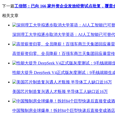
下一篇
工信部：已向 166 家外资企业发放经营试点批复，覆
相关文章
深圳理工大学拟逐步取消大学英语：AI人工智能已可替代
高管薪资归零、全员降薪！百强车商兰天集团回应暴雷传
性能大提升 DeepSeek V4正式版灰度测试：9毛钱就能生
美国芯片制造复兴遇人才瓶颈 半导体工人缺口近16万
中国预制房全球爆单！拆封84个巨型快递后直接变成酒店