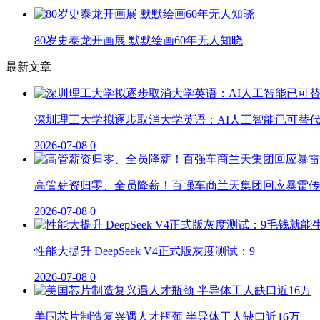
80岁史泰龙开画展 默默绘画60年无人知晓
最新文章
深圳理工大学拟逐步取消大学英语：AI人工智能已可替
2026-07-08
0
高管薪资归零、全员降薪！百强车商兰天集团回应暴雷传
2026-07-08
0
性能大提升 DeepSeek V4正式版灰度测试：9
2026-07-08
0
美国芯片制造复兴遇人才瓶颈 半导体工人缺口近16万