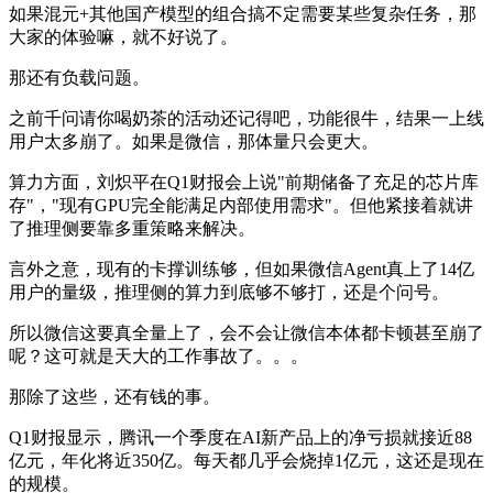
如果混元+其他国产模型的组合搞不定需要某些复杂任务，那
大家的体验嘛，就不好说了。
那还有负载问题。
之前千问请你喝奶茶的活动还记得吧，功能很牛，结果一上线
用户太多崩了。如果是微信，那体量只会更大。
算力方面，刘炽平在Q1财报会上说"前期储备了充足的芯片库
存"，"现有GPU完全能满足内部使用需求"。但他紧接着就讲
了推理侧要靠多重策略来解决。
言外之意，现有的卡撑训练够，但如果微信Agent真上了14亿
用户的量级，推理侧的算力到底够不够打，还是个问号。
所以微信这要真全量上了，会不会让微信本体都卡顿甚至崩了
呢？这可就是天大的工作事故了。。。
那除了这些，还有钱的事。
Q1财报显示，腾讯一个季度在AI新产品上的净亏损就接近88
亿元，年化将近350亿。每天都几乎会烧掉1亿元，这还是现在
的规模。