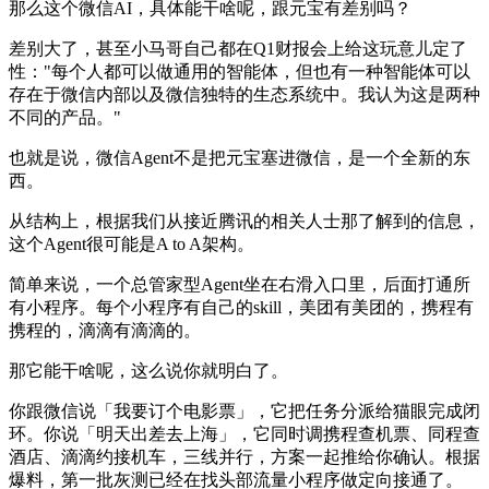
那么这个微信AI，具体能干啥呢，跟元宝有差别吗？
差别大了，甚至小马哥自己都在Q1财报会上给这玩意儿定了
性："每个人都可以做通用的智能体，但也有一种智能体可以
存在于微信内部以及微信独特的生态系统中。我认为这是两种
不同的产品。"
也就是说，微信Agent不是把元宝塞进微信，是一个全新的东
西。
从结构上，根据我们从接近腾讯的相关人士那了解到的信息，
这个Agent很可能是A to A架构。
简单来说，一个总管家型Agent坐在右滑入口里，后面打通所
有小程序。每个小程序有自己的skill，美团有美团的，携程有
携程的，滴滴有滴滴的。
那它能干啥呢，这么说你就明白了。
你跟微信说「我要订个电影票」，它把任务分派给猫眼完成闭
环。你说「明天出差去上海」，它同时调携程查机票、同程查
酒店、滴滴约接机车，三线并行，方案一起推给你确认。根据
爆料，第一批灰测已经在找头部流量小程序做定向接通了。