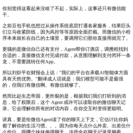
你别觉得这看起来没啥了不起，实际上，这事还只有微信能
干。
之前豆包手机也想过从操作系统底层打通各家服务，结果巨头
们立马收紧防线，因为风控等等原因全面拦截。而微信的小程
序本来就长在自己的土壤里，要调用它们那你直接用就完了。
更骚的是微信自己还有支付，Agent帮你订酒店，调携程找到
合适的，直接微信支付完成付款，从意图理解到支付闭环一条
龙，不需要跳转任何App。
所以刘炽平在财报会上说："我们的平台在承载AI智能体方面
具有天然优势。"翻译成人话就是：我们模型可能不是最强
的，但我们有微信啊。有微信就够了。
然而比起生态帝国，更炸裂的是，根据我们我们打听到的消
息，给了权限后，这个 Agent 或许可以读取你的微信聊天记
录。它会理解你所有的对话内容，在你交互时变得更聪明。
讲真，要是给微信Agent读了你的聊天上下文，它估计比你妈
都了解你的生活习惯。。。因为你每天点什么外卖、出差住什
么价位，跟哪个妹妹偷摸聊天，这些全在聊天记录里躺着