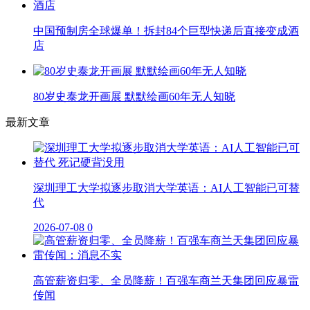
中国预制房全球爆单！拆封84个巨型快递后直接变成酒
店
80岁史泰龙开画展 默默绘画60年无人知晓
最新文章
深圳理工大学拟逐步取消大学英语：AI人工智能已可替
代
2026-07-08
0
高管薪资归零、全员降薪！百强车商兰天集团回应暴雷
传闻