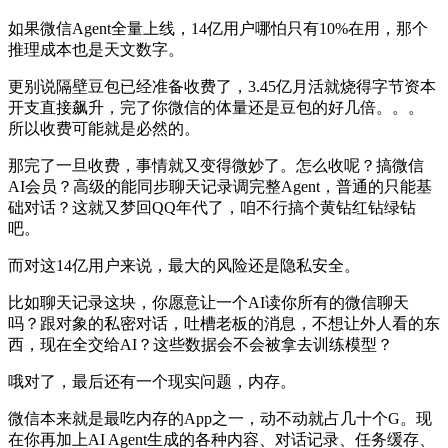
如果微信Agent全量上线，14亿用户哪怕只有10%在用，那个
推理成本也是天文数字。
更别说隔壁豆包已经准备收费了，3.45亿月活就烧得字节资本
开支直接飙升，完了你微信的体量还是豆包的好几倍。。。
所以收费可能就是必然的。
那完了一旦收费，事情就又变得微妙了。怎么收呢？搞微信
AI会员？高级的能同步聊天记录调完整Agent，普通的只能基
础对话？这就又梦回QQ年代了，咱不行搞个黄钻红钻绿钻
吧。
而对这14亿用户来说，最大的风险还是隐私安全。
比如聊天记录这块，你愿意让一个AI读你所有的微信聊天
吗？跟对象的私密对话，吐槽老板的消息，不想让外人看的东
西，现在全交给AI？这些数据会不会被拿去训练模型？
哦对了，最后还有一个现实问题，内存。
微信本来就是最吃内存的App之一，动不动就占几十个G。现
在你再加上AI Agent生成的各种内容、对话记录、任务缓存、