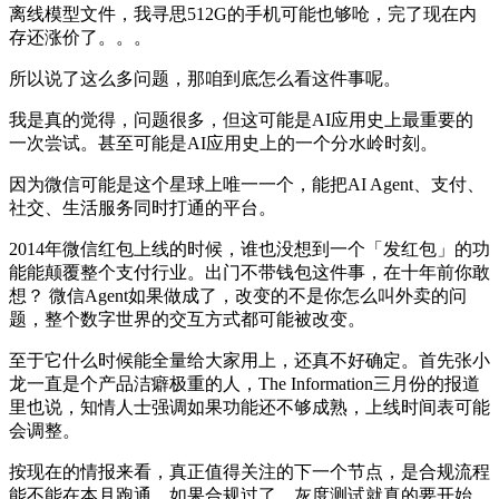
离线模型文件，我寻思512G的手机可能也够呛，完了现在内
存还涨价了。。。
所以说了这么多问题，那咱到底怎么看这件事呢。
我是真的觉得，问题很多，但这可能是AI应用史上最重要的
一次尝试。甚至可能是AI应用史上的一个分水岭时刻。
因为微信可能是这个星球上唯一一个，能把AI Agent、支付、
社交、生活服务同时打通的平台。
2014年微信红包上线的时候，谁也没想到一个「发红包」的功
能能颠覆整个支付行业。出门不带钱包这件事，在十年前你敢
想？ 微信Agent如果做成了，改变的不是你怎么叫外卖的问
题，整个数字世界的交互方式都可能被改变。
至于它什么时候能全量给大家用上，还真不好确定。首先张小
龙一直是个产品洁癖极重的人，The Information三月份的报道
里也说，知情人士强调如果功能还不够成熟，上线时间表可能
会调整。
按现在的情报来看，真正值得关注的下一个节点，是合规流程
能不能在本月跑通。如果合规过了，灰度测试就真的要开始