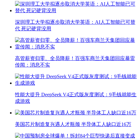
深圳理工大学拟逐步取消大学英语：AI人工智能已可替
代 死记硬背没用
高管薪资归零、全员降薪！百强车商兰天集团回应暴雷
传闻：消息不实
性能大提升 DeepSeek V4正式版灰度测试：9毛钱就能生
成游戏
美国芯片制造复兴遇人才瓶颈 半导体工人缺口近16万