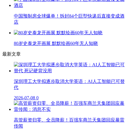
中国预制房全球爆单！拆封84个巨型快递后直接变成酒
店
80岁史泰龙开画展 默默绘画60年无人知晓
最新文章
深圳理工大学拟逐步取消大学英语：AI人工智能已可替
代
2026-07-08
0
高管薪资归零、全员降薪！百强车商兰天集团回应暴雷
传闻