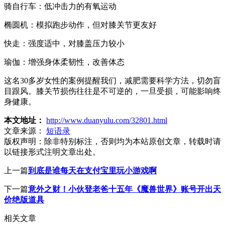
骑自行车：低冲击力的有氧运动
椭圆机：模拟跑步动作，但对膝关节更友好
快走：强度适中，对膝盖压力较小
瑜伽：增强身体柔韧性，改善体态
这名30多岁女性的案例提醒我们，减肥需要科学方法，切勿盲
目跟风。膝关节损伤往往是不可逆的，一旦受损，可能影响终
身健康。
本文地址：
http://www.duanyulu.com/32801.html
文章来源：
短语录
版权声明：
除非特别标注，否则均为本站原创文章，转载时请
以链接形式注明文章出处。
上一篇
到底是谁每天在支付宝里玩小游戏啊
下一篇
意外之财！小伙登老爸十五年《魔兽世界》账号开出天
价绝版道具
相关文章