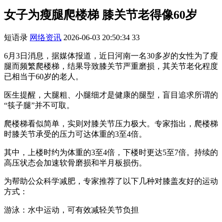
女子为瘦腿爬楼梯 膝关节老得像60岁
短语录
网络资讯
2026-06-03 20:50:34
33
6月3日消息，据媒体报道，近日河南一名30多岁的女性为了瘦
腿而频繁爬楼梯，结果导致膝关节严重磨损，其关节老化程度
已相当于60岁的老人。
医生提醒，大腿粗、小腿细才是健康的腿型，盲目追求所谓的
“筷子腿”并不可取。
爬楼梯看似简单，实则对膝关节压力极大。专家指出，爬楼梯
时膝关节承受的压力可达体重的3至4倍。
其中，上楼时约为体重的3至4倍，下楼时更达5至7倍。持续的
高压状态会加速软骨磨损和半月板损伤。
为帮助公众科学减肥，专家推荐了以下几种对膝盖友好的运动
方式：
游泳：水中运动，可有效减轻关节负担