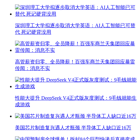
深圳理工大学拟逐步取消大学英语：AI人工智能已可替
代 死记硬背没用
高管薪资归零、全员降薪！百强车商兰天集团回应暴雷
传闻：消息不实
性能大提升 DeepSeek V4正式版灰度测试：9毛钱就能生
成游戏
美国芯片制造复兴遇人才瓶颈 半导体工人缺口近16万