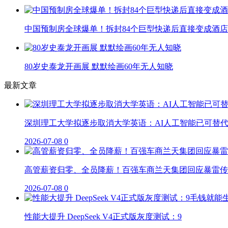
中国预制房全球爆单！拆封84个巨型快递后直接变成酒店
80岁史泰龙开画展 默默绘画60年无人知晓
最新文章
深圳理工大学拟逐步取消大学英语：AI人工智能已可替
2026-07-08
0
高管薪资归零、全员降薪！百强车商兰天集团回应暴雷传
2026-07-08
0
性能大提升 DeepSeek V4正式版灰度测试：9