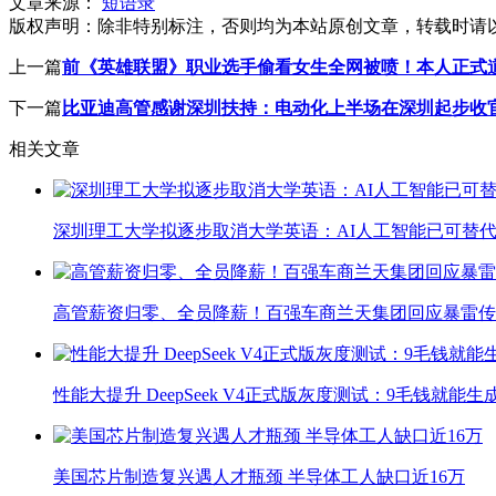
文章来源：
短语录
版权声明：
除非特别标注，否则均为本站原创文章，转载时请
上一篇
前《英雄联盟》职业选手偷看女生全网被喷！本人正式
下一篇
比亚迪高管感谢深圳扶持：电动化上半场在深圳起步收
相关文章
深圳理工大学拟逐步取消大学英语：AI人工智能已可替代
高管薪资归零、全员降薪！百强车商兰天集团回应暴雷传
性能大提升 DeepSeek V4正式版灰度测试：9毛钱就能生
美国芯片制造复兴遇人才瓶颈 半导体工人缺口近16万