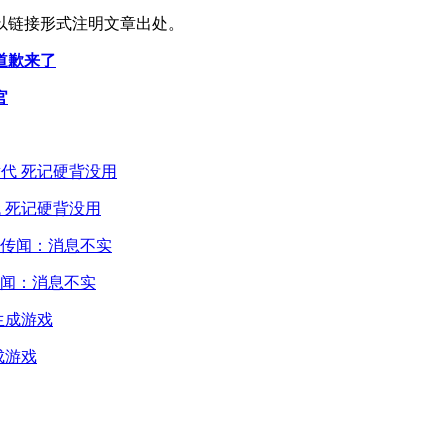
以链接形式注明文章出处。
道歉来了
官
 死记硬背没用
闻：消息不实
成游戏