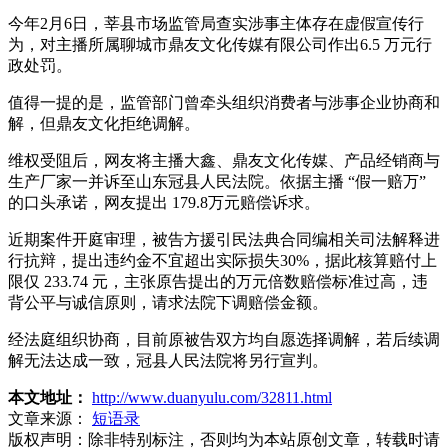
今年2月6日，莘县市场监管局查实涉事主体存在虚假宣传行
为，对主播所属聊城市鼎友文化传媒有限公司作出6.5 万元行
政处罚。
值得一提的是，监管部门曾牵头组织消费者与涉事企业协商和
解，但鼎友文化拒绝调解。
维权受阻后，网友将主播大鑫、鼎友文化传媒、产品经销商与
生产厂家一并诉至山东冠县人民法院。依据主播 “假一赔万”
的口头承诺，网友提出 179.8万元赔偿诉求。
近期案件开庭审理，被告方援引民法典合同编相关司法解释进
行抗辩，提出违约金不宜超出实际损失30%，据此核算赔付上
限仅 233.74 元，主张原告提出的万元倍数赔偿标准过高，违
背公平与诚信原则，请求法院下调赔偿金额。
经法庭组织协商，目前原被告双方均自愿选择调解，若后续调
解无法达成一致，冠县人民法院将另行宣判。
本文地址：
http://www.duanyulu.com/32811.html
文章来源：
短语录
版权声明：
除非特别标注，否则均为本站原创文章，转载时请