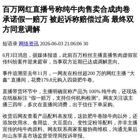
百万网红直播号称纯牛肉售卖合成肉卷
承诺假一赔万 被起诉称赔偿过高 最终双
方同意调解
短语录
网络资讯
2026-06-03 21:06:06
30
6月3日消息，据媒体报道，此前百万粉丝主播直播售肉虚假宣
传纠纷案件迎来庭审，当事双方近期已达成调解意向。
事件追溯至去年11月，一网友在粉丝超200 万的网红主播 “大
鑫” 直播间，花费179.8元购入四袋肥牛卷。
直播带货环节中，主播明确宣称产品为 100% 纯牛肉，还现场
在纸板标注 “假一赔万，支持任何机构检测”。网友关注该主
播三四年，多次在直播间消费，出于信任下单采购。
收货后网友查看产品配料表发现，这款肥牛卷除牛肉以外，还
添加饮用水、食用盐、大豆蛋白、变性淀粉等配料，并非主播
宣传的纯牛肉原料。网友联系商家客服协商维权，沟通无果后
向山东莘县市场监督管理局投诉举报。