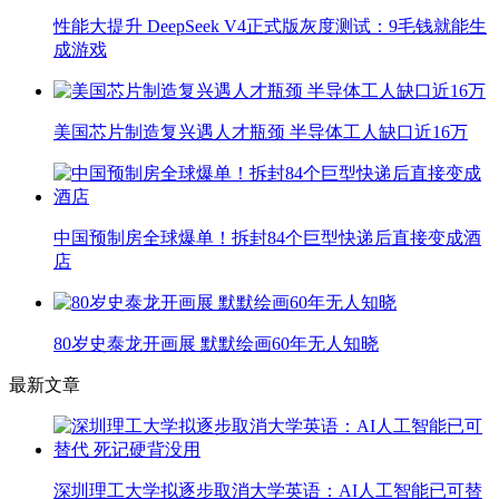
性能大提升 DeepSeek V4正式版灰度测试：9毛钱就能生
成游戏
美国芯片制造复兴遇人才瓶颈 半导体工人缺口近16万
中国预制房全球爆单！拆封84个巨型快递后直接变成酒
店
80岁史泰龙开画展 默默绘画60年无人知晓
最新文章
深圳理工大学拟逐步取消大学英语：AI人工智能已可替