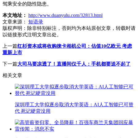
驾乘安全的隐性隐患。
本文地址：
http://www.duanyulu.com/32813.html
文章来源：
短语录
版权声明：
除非特别标注，否则均为本站原创文章，转载时请
以链接形式注明文章出处。
上一篇
红杉资本或将收购徕卡相机公司：估值10亿欧元 考虑
重新上市
下一篇
大司马要凉透了！直播间仅千人：手机都要送不起了
相关文章
深圳理工大学拟逐步取消大学英语：AI人工智能已可替
代 死记硬背没用