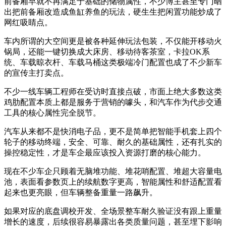
前备厢早就不再满足于基础的储物属性，不少博主甚至专门晒
出把前备厢改造成鱼缸养鱼的玩法，硬生生把闲置功能炒成了
网红吸睛点。
车内所谓的大空间更是被各种延伸玩法包装，不仅能开移动火
锅局，还能一键切换成大床房、移动待客茶室，卡拉OK系
统、车载晾衣杆、车载马桶这类极端冷门配置也成了不少新车
的宣传主打卖点。
不少一线车辆工程师在受访时直接点破，市面上绝大多数这类
鸡肋配置本质上都是服务于营销的噱头，和汽车作为代步交通
工具的核心属性完全脱节。
汽车从来都不是快消电子品，更不是简单把智能手机套上四个
轮子的移动终端，安全、可靠、耐久的基础属性，还有扎实的
操控稳定性，才是车企最应该投入资源打磨的核心能力。
现在不少车企只顾着无脑堆功能、堆花哨配置、堆超大容量电
池，表面看参数页上的续航数字更高，智能属性和舒适配置看
起来也更亮眼，但车辆整备重量一路飙升。
如果对应的底盘调校开发、全场景整车耐久验证没有跟上重量
增长的速度，后续很容易暴露出各类质量问题，甚至埋下影响