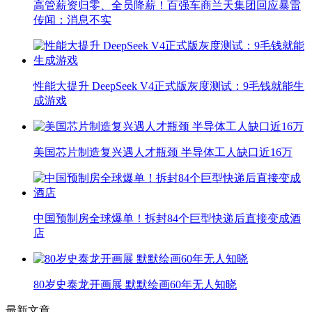
高管薪资归零、全员降薪！百强车商兰天集团回应暴雷
传闻：消息不实
性能大提升 DeepSeek V4正式版灰度测试：9毛钱就能生
成游戏
美国芯片制造复兴遇人才瓶颈 半导体工人缺口近16万
中国预制房全球爆单！拆封84个巨型快递后直接变成酒
店
80岁史泰龙开画展 默默绘画60年无人知晓
最新文章