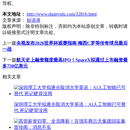
导权。
本文地址：
http://www.duanyulu.com/32816.html
文章来源：
短语录
版权声明：
除非特别标注，否则均为本站原创文章，转载时请
以链接形式注明文章出处。
上一篇
央视发布2026世界杯观赛指南 梅西C罗等传奇球员最后
一战
下一篇
航天史上融资额度最高IPO！SpaceX拟通过上市融资最
多750亿美元
相关文章
深圳理工大学拟逐步取消大学英语：AI人工智能已可替
代 死记硬背没用