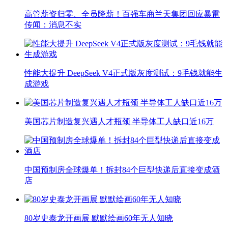
高管薪资归零、全员降薪！百强车商兰天集团回应暴雷
传闻：消息不实
性能大提升 DeepSeek V4正式版灰度测试：9毛钱就能生
成游戏
美国芯片制造复兴遇人才瓶颈 半导体工人缺口近16万
中国预制房全球爆单！拆封84个巨型快递后直接变成酒
店
80岁史泰龙开画展 默默绘画60年无人知晓