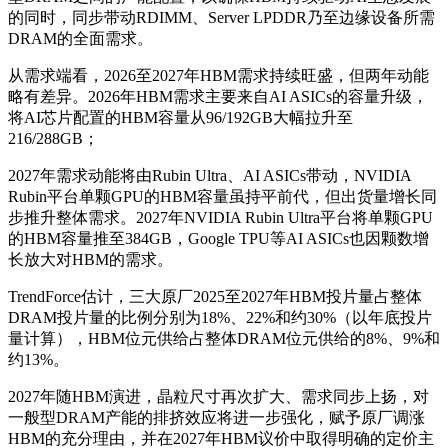
的同时，同步带动RDIMM、Server LPDDR乃至边缘设备所需
DRAM的全面需求。
从需求端看，2026至2027年HBM需求持续旺盛，但两年动能
略有差异。2026年HBM需求主要来自AI ASICs的容量升级，
将AI芯片配置的HBM容量从96/192GB大幅拉升至
216/288GB；
2027年需求动能将由Rubin Ultra、AI ASICs带动，NVIDIA
Rubin平台单颗GPU的HBM容量虽持平前代，但出货量增长同
步推升整体需求。2027年NVIDIA Rubin Ultra平台将单颗GPU
的HBM容量推至384GB，Google TPU等AI ASICs也因颗数增
长放大对HBM的需求。
TrendForce估计，三大原厂2025至2027年HBM投片量占整体
DRAM投片量的比例分别为18%、22%和约30%（以年底投片
量计算），HBM位元供给占整体DRAM位元供给的8%、9%和
约13%。
2027年随HBM演进，晶粒尺寸再次扩大、需求同步上扬，对
一般型DRAM产能的排挤效应将进一步强化，赋予原厂调涨
HBM的充分理由，并在2027年HBM议价中取得明确的定价主