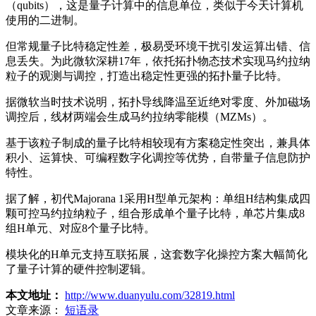
（qubits），这是量子计算中的信息单位，类似于今天计算机
使用的二进制。
但常规量子比特稳定性差，极易受环境干扰引发运算出错、信
息丢失。为此微软深耕17年，依托拓扑物态技术实现马约拉纳
粒子的观测与调控，打造出稳定性更强的拓扑量子比特。
据微软当时技术说明，拓扑导线降温至近绝对零度、外加磁场
调控后，线材两端会生成马约拉纳零能模（MZMs）。
基于该粒子制成的量子比特相较现有方案稳定性突出，兼具体
积小、运算快、可编程数字化调控等优势，自带量子信息防护
特性。
据了解，初代Majorana 1采用H型单元架构：单组H结构集成四
颗可控马约拉纳粒子，组合形成单个量子比特，单芯片集成8
组H单元、对应8个量子比特。
模块化的H单元支持互联拓展，这套数字化操控方案大幅简化
了量子计算的硬件控制逻辑。
本文地址：
http://www.duanyulu.com/32819.html
文章来源：
短语录