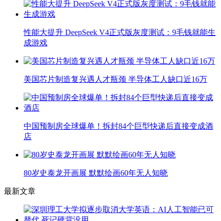
性能大提升 DeepSeek V4正式版灰度测试：9毛钱就能生
成游戏
美国芯片制造复兴遇人才瓶颈 半导体工人缺口近16万
中国预制房全球爆单！拆封84个巨型快递后直接变成酒
店
80岁史泰龙开画展 默默绘画60年无人知晓
最新文章