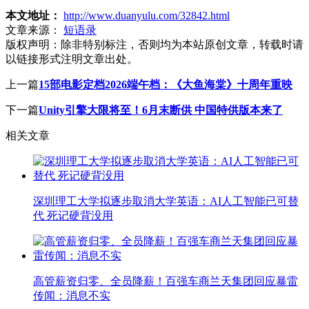
本文地址：
http://www.duanyulu.com/32842.html
文章来源：
短语录
版权声明：
除非特别标注，否则均为本站原创文章，转载时请
以链接形式注明文章出处。
上一篇
15部电影定档2026端午档：《大鱼海棠》十周年重映
下一篇
Unity引擎大限将至！6月末断供 中国特供版本来了
相关文章
深圳理工大学拟逐步取消大学英语：AI人工智能已可替
代 死记硬背没用
高管薪资归零、全员降薪！百强车商兰天集团回应暴雷
传闻：消息不实