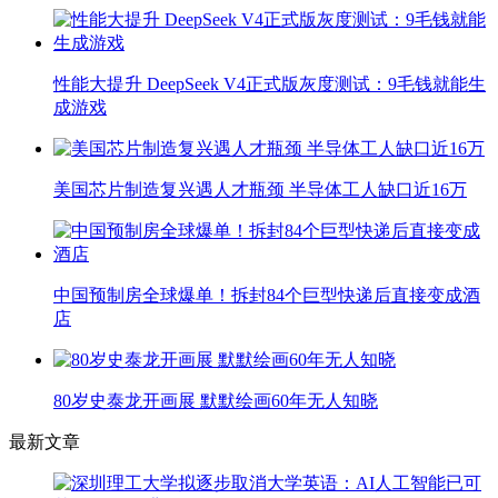
性能大提升 DeepSeek V4正式版灰度测试：9毛钱就能生
成游戏
美国芯片制造复兴遇人才瓶颈 半导体工人缺口近16万
中国预制房全球爆单！拆封84个巨型快递后直接变成酒
店
80岁史泰龙开画展 默默绘画60年无人知晓
最新文章