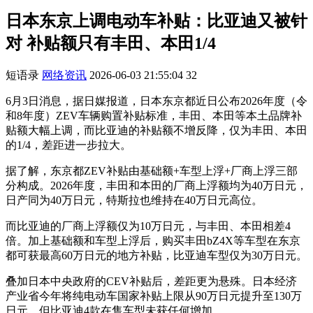
日本东京上调电动车补贴：比亚迪又被针
对 补贴额只有丰田、本田1/4
短语录
网络资讯
2026-06-03 21:55:04
32
6月3日消息，据日媒报道，日本东京都近日公布2026年度（令
和8年度）ZEV车辆购置补贴标准，丰田、本田等本土品牌补
贴额大幅上调，而比亚迪的补贴额不增反降，仅为丰田、本田
的1/4，差距进一步拉大。
据了解，东京都ZEV补贴由基础额+车型上浮+厂商上浮三部
分构成。2026年度，丰田和本田的厂商上浮额均为40万日元，
日产同为40万日元，特斯拉也维持在40万日元高位。
而比亚迪的厂商上浮额仅为10万日元，与丰田、本田相差4
倍。加上基础额和车型上浮后，购买丰田bZ4X等车型在东京
都可获最高60万日元的地方补贴，比亚迪车型仅为30万日元。
叠加日本中央政府的CEV补贴后，差距更为悬殊。日本经济
产业省今年将纯电动车国家补贴上限从90万日元提升至130万
日元，但比亚迪4款在售车型未获任何增加。