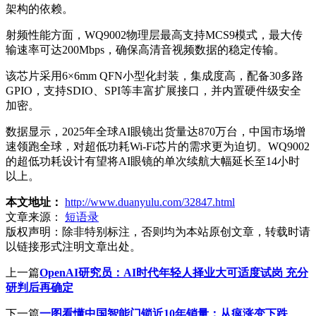
架构的依赖。
射频性能方面，WQ9002物理层最高支持MCS9模式，最大传
输速率可达200Mbps，确保高清音视频数据的稳定传输。
该芯片采用6×6mm QFN小型化封装，集成度高，配备30多路
GPIO，支持SDIO、SPI等丰富扩展接口，并内置硬件级安全
加密。
数据显示，2025年全球AI眼镜出货量达870万台，中国市场增
速领跑全球，对超低功耗Wi-Fi芯片的需求更为迫切。WQ9002
的超低功耗设计有望将AI眼镜的单次续航大幅延长至14小时
以上。
本文地址：
http://www.duanyulu.com/32847.html
文章来源：
短语录
版权声明：
除非特别标注，否则均为本站原创文章，转载时请
以链接形式注明文章出处。
上一篇
OpenAI研究员：AI时代年轻人择业大可适度试岗 充分
研判后再确定
下一篇
一图看懂中国智能门锁近10年销量：从疯涨变下跌