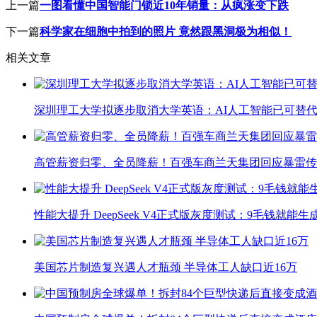
上一篇
一图看懂中国智能门锁近10年销量：从疯涨变下跌
下一篇
科学家在细胞中拍到的照片 竟然跟黑洞极为相似！
相关文章
深圳理工大学拟逐步取消大学英语：AI人工智能已可替代
高管薪资归零、全员降薪！百强车商兰天集团回应暴雷传
性能大提升 DeepSeek V4正式版灰度测试：9毛钱就能生
美国芯片制造复兴遇人才瓶颈 半导体工人缺口近16万