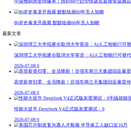
中国预制房全球爆单！拆封84个巨型快递后直接变成酒店
80岁史泰龙开画展 默默绘画60年无人知晓
最新文章
深圳理工大学拟逐步取消大学英语：AI人工智能已可替
2026-07-08
0
高管薪资归零、全员降薪！百强车商兰天集团回应暴雷传
2026-07-08
0
性能大提升 DeepSeek V4正式版灰度测试：9
2026-07-08
0