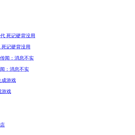
 死记硬背没用
闻：消息不实
成游戏