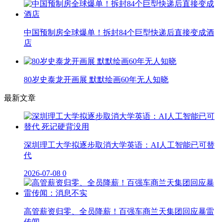
中国预制房全球爆单！拆封84个巨型快递后直接变成酒
店
80岁史泰龙开画展 默默绘画60年无人知晓
最新文章
深圳理工大学拟逐步取消大学英语：AI人工智能已可替
代
2026-07-08
0
高管薪资归零、全员降薪！百强车商兰天集团回应暴雷
传闻