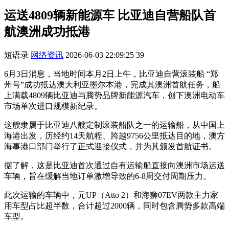
运送4809辆新能源车 比亚迪自营船队首
航澳洲成功抵港
短语录
网络资讯
2026-06-03 22:09:25
39
6月3日消息，当地时间本月2日上午，比亚迪自营滚装船 “郑
州号”成功抵达澳大利亚墨尔本港，完成其澳洲首航任务，船
上满载4809辆比亚迪与腾势品牌新能源汽车，创下澳洲电动车
市场单次进口规模新纪录。
这艘隶属于比亚迪八艘定制滚装船队之一的运输船，从中国上
海港出发，历经约14天航程、跨越9756公里抵达目的地，澳方
海事港口部门举行了正式迎接仪式，并为其颁发首航证书。
据了解，这是比亚迪首次通过自有运输船直接向澳洲市场运送
车辆，旨在缓解当地订单激增导致的6-8周交付周期压力。
此次运输的车辆中，元UP（Atto 2）和海狮07EV两款主力家
用车型占比超半数，合计超过2000辆，同时包含腾势多款高端
车型。