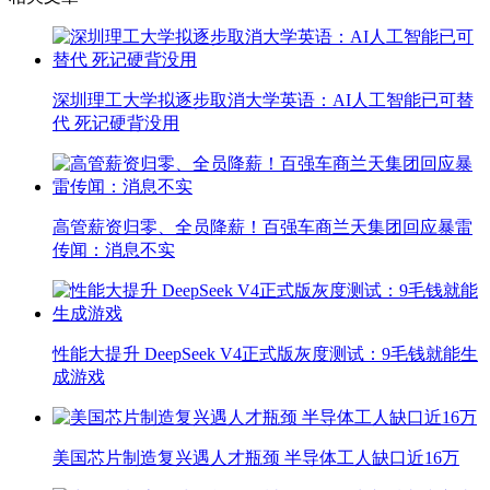
深圳理工大学拟逐步取消大学英语：AI人工智能已可替
代 死记硬背没用
高管薪资归零、全员降薪！百强车商兰天集团回应暴雷
传闻：消息不实
性能大提升 DeepSeek V4正式版灰度测试：9毛钱就能生
成游戏
美国芯片制造复兴遇人才瓶颈 半导体工人缺口近16万