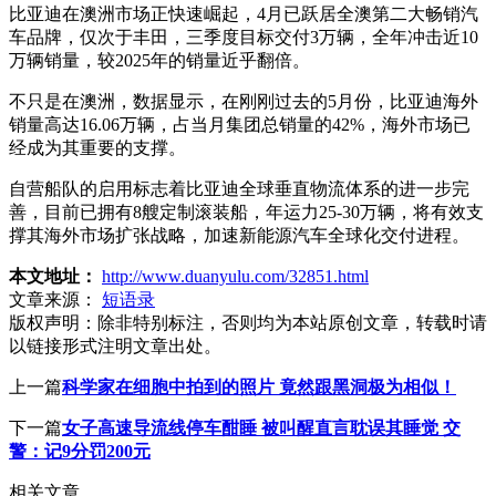
比亚迪在澳洲市场正快速崛起，4月已跃居全澳第二大畅销汽
车品牌，仅次于丰田，三季度目标交付3万辆，全年冲击近10
万辆销量，较2025年的销量近乎翻倍。
不只是在澳洲，数据显示，在刚刚过去的5月份，比亚迪海外
销量高达16.06万辆，占当月集团总销量的42%，海外市场已
经成为其重要的支撑。
自营船队的启用标志着比亚迪全球垂直物流体系的进一步完
善，目前已拥有8艘定制滚装船，年运力25-30万辆，将有效支
撑其海外市场扩张战略，加速新能源汽车全球化交付进程。
本文地址：
http://www.duanyulu.com/32851.html
文章来源：
短语录
版权声明：
除非特别标注，否则均为本站原创文章，转载时请
以链接形式注明文章出处。
上一篇
科学家在细胞中拍到的照片 竟然跟黑洞极为相似！
下一篇
女子高速导流线停车酣睡 被叫醒直言耽误其睡觉 交
警：记9分罚200元
相关文章