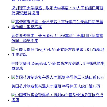
深圳理工大学拟逐步取消大学英语：AI人工智能已可替
代 死记硬背没用
高管薪资归零、全员降薪！百强车商兰天集团回应暴雷
传闻：消息不实
性能大提升 DeepSeek V4正式版灰度测试：9毛钱就能生
成游戏
美国芯片制造复兴遇人才瓶颈 半导体工人缺口近16万