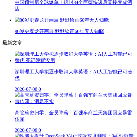
中国预制房全球爆单！拆封84个巨型快递后直接变成酒
店
80岁史泰龙开画展 默默绘画60年无人知晓
最新文章
深圳理工大学拟逐步取消大学英语：AI人工智能已可替
代
2026-07-08
0
高管薪资归零、全员降薪！百强车商兰天集团回应暴雷
传闻
2026-07-08
0