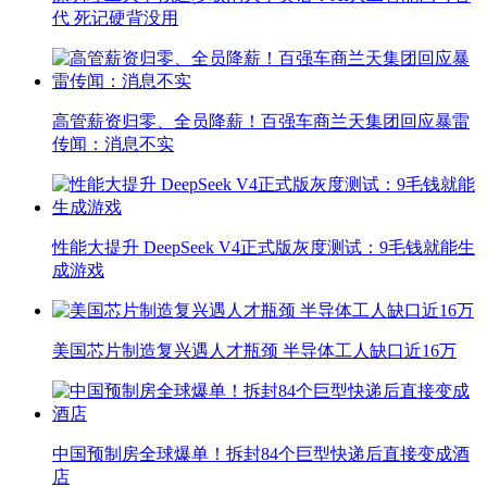
代 死记硬背没用
高管薪资归零、全员降薪！百强车商兰天集团回应暴雷
传闻：消息不实
性能大提升 DeepSeek V4正式版灰度测试：9毛钱就能生
成游戏
美国芯片制造复兴遇人才瓶颈 半导体工人缺口近16万
中国预制房全球爆单！拆封84个巨型快递后直接变成酒
店