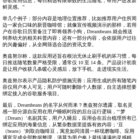
谷歌应用信息，每日精选有限条数的生活随笔，帮用户迸发新
鲜灵感。”
举几个例子：部分内容是地理位置推荐，比如推荐用户住所周
边一家合口味的新晋咖啡馆；就像宣传视频演示的那样，若用
户在谷歌日历里备注了即将领养小狗，Dreambeans 就会推送
饲养幼犬的相关科普内容；还有一部分内容，会依据用户过往
的兴趣偏好，从全网筛选合适的资讯文章。
奥兹努尔称，这款应用还旨在根治无休止刷手机的坏习惯，每
日推送随笔数量严格受限，通常仅 10 至 14 条。产品设计初衷
是让用户收获几条暖心灵感后，放下手机、走进现实生活。
奥兹努尔表示产品隐私防护措施完善：应用生成的所有随笔内
容仅用户本人可见；用户可随时删除个人数据，自主选择想要
绑定接入的谷歌服务项目。
最后，Dreambeans 的名字从何而来？奥兹努尔透露，取名灵
感一部分源自应用在用户睡眠时段的后台运行逻辑，“‘梦
（Dream）’名副其实，用户入睡后，应用会在后台梳理所有已
绑定应用的海量信息，从繁杂数据里提炼有效内容；‘豆
（beans）’则取自咖啡豆，寓意如同清晨一杯现磨咖啡。应用
通宵完成全部数据整理，清晨为用户奉上凝练满满的灵感精