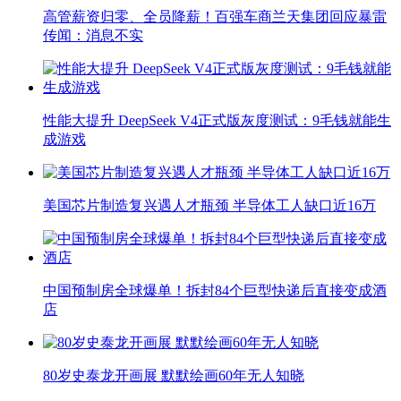
高管薪资归零、全员降薪！百强车商兰天集团回应暴雷
传闻：消息不实
性能大提升 DeepSeek V4正式版灰度测试：9毛钱就能生
成游戏
美国芯片制造复兴遇人才瓶颈 半导体工人缺口近16万
中国预制房全球爆单！拆封84个巨型快递后直接变成酒
店
80岁史泰龙开画展 默默绘画60年无人知晓