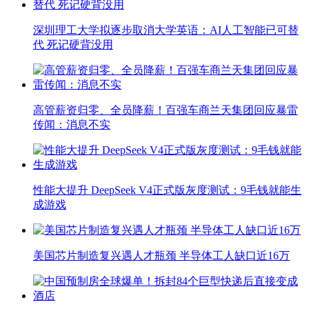
深圳理工大学拟逐步取消大学英语：AI人工智能已可替
代 死记硬背没用
高管薪资归零、全员降薪！百强车商兰天集团回应暴雷
传闻：消息不实
性能大提升 DeepSeek V4正式版灰度测试：9毛钱就能生
成游戏
美国芯片制造复兴遇人才瓶颈 半导体工人缺口近16万