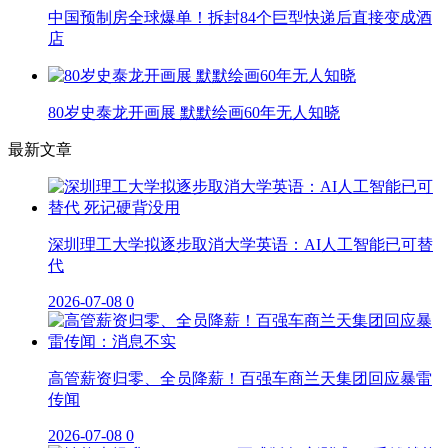
中国预制房全球爆单！拆封84个巨型快递后直接变成酒
店
80岁史泰龙开画展 默默绘画60年无人知晓
最新文章
深圳理工大学拟逐步取消大学英语：AI人工智能已可替
代
2026-07-08
0
高管薪资归零、全员降薪！百强车商兰天集团回应暴雷
传闻
2026-07-08
0