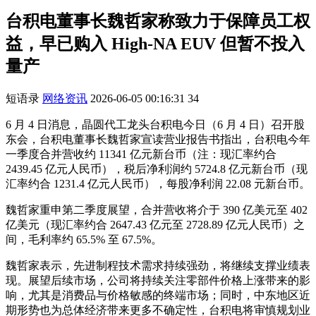
台积电董事长魏哲家称致力于保障员工权
益，早已购入 High-NA EUV 但暂不投入
量产
短语录
网络资讯
2026-06-05 00:16:31
34
6 月 4 日消息，晶圆代工龙头台积电今日（6 月 4 日）召开股
东会，台积电董事长魏哲家宣读营业报告书指出，台积电今年
一季度合并营收约 11341 亿元新台币（注：现汇率约合
2439.45 亿元人民币），税后净利润约 5724.8 亿元新台币（现
汇率约合 1231.4 亿元人民币），每股净利润 22.08 元新台币。
魏哲家重申第二季度展望，合并营收将介于 390 亿美元至 402
亿美元（现汇率约合 2647.43 亿元至 2728.89 亿元人民币）之
间，毛利率约 65.5% 至 67.5%。
魏哲家表示，先进制程技术需求持续强劲，将继续支撑业绩表
现。展望后续市场，公司将持续关注零部件价格上涨带来的影
响，尤其是消费品与价格敏感的终端市场；同时，中东地区近
期形势也为总体经济带来更多不确定性，台积电将审慎规划业