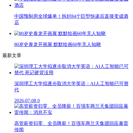
中国预制房全球爆单！拆封84个巨型快递后直接变成酒
店
80岁史泰龙开画展 默默绘画60年无人知晓
最新文章
深圳理工大学拟逐步取消大学英语：AI人工智能已可替
代
2026-07-08
0
高管薪资归零、全员降薪！百强车商兰天集团回应暴雷
传闻