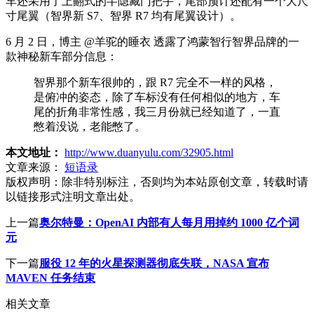
车还采用了上翻式的半隐藏门把手，尾部预计还配有一个大尺
寸尾翼（智界新 S7、智界 R7 均有尾翼设计）。
6 月 2 日，博主 @羊驼的睡衣 透露了鸿蒙智行智界品牌的一
款神秘新车部分信息：
智界那个新车很帅的，跟 R7 完全不一样的风格，
是俯冲的姿态，除了车标没有任何相似的地方，车
尾的折角非常性感，我三月份就已经知道了，一直
憋着没说，老能憋了。
本文地址：
http://www.duanyulu.com/32905.html
文章来源：
短语录
版权声明：
除非特别标注，否则均为本站原创文章，转载时请
以链接形式注明文章出处。
上一篇
奥尔特曼：OpenAI 内部有人每月用掉约 1000 亿个词
元
下一篇
服役 12 年的火星探测器彻底失联，NASA 宣布
MAVEN 任务结束
相关文章