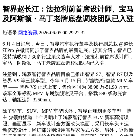
智界赵长江：法拉利前首席设计师、宝马
及阿斯顿・马丁老牌底盘调校团队已入驻
短语录
网络资讯
2026-06-05 00:29:22
32
6 月 4 日消息，今日，智界汽车执行董事及执行副总裁 @赵长
江Pro 在微博同步了智界品牌的最新进展。据其介绍，智界已
经持续吸纳了众多行业顶尖造车人才：法拉利前首席设计师，
宝马、阿斯顿・马丁老牌底盘调校团队均已入驻。
注意到，鸿蒙智行智界品牌目前已推出智界 S7、智界 R7 以及
智界 V9 等三款车型。今年 5 月 15 日，鸿蒙智行首款 MPV 车
型 —— 智界 V9 正式上市，售价区间为 38.98 万-51.98 万元。
该车全系标配 MPV 专属旗舰途灵平台，搭载 896 线激光雷
达，轴距达到 3250mm。
除了轿车、SUV、MPV 车型以外，智界正规划更多车型。博
主 @领鲜频道 上个月晒出了鸿蒙智行智界 FUV 新车高清谍
照。画面显示，新车设计全方面改头换面，采用长车头 + 运
动姿态设计，尾灯部分则沿用智界家族式方案。另外，这款新