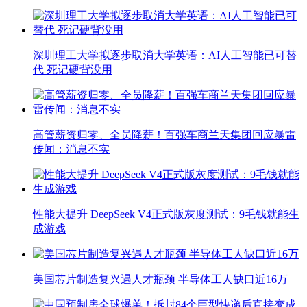
深圳理工大学拟逐步取消大学英语：AI人工智能已可替
代 死记硬背没用
高管薪资归零、全员降薪！百强车商兰天集团回应暴雷
传闻：消息不实
性能大提升 DeepSeek V4正式版灰度测试：9毛钱就能生
成游戏
美国芯片制造复兴遇人才瓶颈 半导体工人缺口近16万