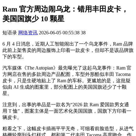
Ram 官方周边闹乌龙：错用丰田皮卡，
美国国旗少 10 颗星
短语录
网络资讯
2026-06-05 00:55:38
38
6 月 4 日消息，近期人工智能闹出了一个乌龙事件，Ram 品牌
此前上架售卖的周边服饰上印着一款皮卡，但却不是该品牌旗
下的车型。
汽车媒体《The Autopian》最先曝光了这起乌龙事件：Ram 官
方网店在售的多款周边产品配图，车型外形酷似丰田 Tacoma
皮卡，只是生硬地贴上了 Ram 的车标。更尴尬的是，这批疑
似由 AI 生成的图案里，部分配图上的美国国旗还少了十颗
星。
注意到，出事的单品是一款名为“2026 款 Ram 爱国款男女通
用 T 恤”，图案主体是一面艺术化美国国旗，国旗下方印着一
辆皮卡。
粗看之下，这幅皮卡插画平平无奇，可细看前脸造型，从进气
格栅轮廓到头灯样式，都和第二代丰田 Tacoma 高度吻合。作