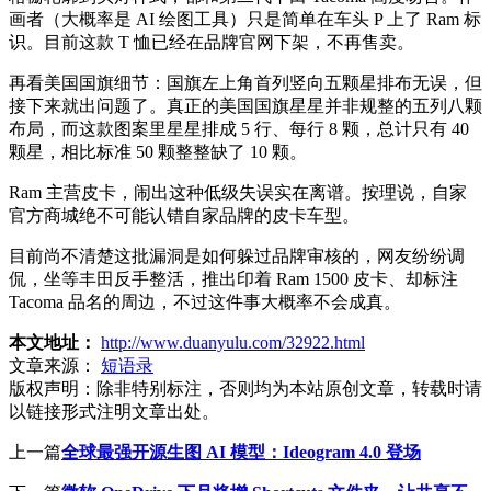
画者（大概率是 AI 绘图工具）只是简单在车头 P 上了 Ram 标
识。目前这款 T 恤已经在品牌官网下架，不再售卖。
再看美国国旗细节：国旗左上角首列竖向五颗星排布无误，但
接下来就出问题了。真正的美国国旗星星并非规整的五列八颗
布局，而这款图案里星星排成 5 行、每行 8 颗，总计只有 40
颗星，相比标准 50 颗整整缺了 10 颗。
Ram 主营皮卡，闹出这种低级失误实在离谱。按理说，自家
官方商城绝不可能认错自家品牌的皮卡车型。
目前尚不清楚这批漏洞是如何躲过品牌审核的，网友纷纷调
侃，坐等丰田反手整活，推出印着 Ram 1500 皮卡、却标注
Tacoma 品名的周边，不过这件事大概率不会成真。
本文地址：
http://www.duanyulu.com/32922.html
文章来源：
短语录
版权声明：
除非特别标注，否则均为本站原创文章，转载时请
以链接形式注明文章出处。
上一篇
全球最强开源生图 AI 模型：Ideogram 4.0 登场