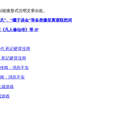
以链接形式注明文章出处。
爪”、“骡子误会”等各类爆笑离谱联想词
《凡人修仙传》等 IP
 死记硬背没用
闻：消息不实
成游戏