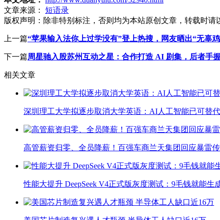
文章来源：
短语录
版权声明：
除非特别标注，否则均为本站原创文章，转载时请
上一篇
“苹果输入法你上过学没有”登上热搜，网友晒出“无辜鸡
下一篇
周星驰入股苏州互动之星：合作打造 AI 剧集，后者手握
相关文章
深圳理工大学拟逐步取消大学英语：AI人工智能已可替代
高管薪资归零、全员降薪！百强车商兰天集团回应暴雷传
性能大提升 DeepSeek V4正式版灰度测试：9毛钱就能生