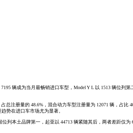
95 辆成为当月最畅销进口车型，Model Y L 以 1513 辆位列第二，宝
总注册量的 48.6%，混合动力车型注册量为 12071 辆，占比 4
转型趋势在进口车市场尤为显著。
位列本土品牌第一，起亚以 44713 辆紧随其后，两者差距仅为 6