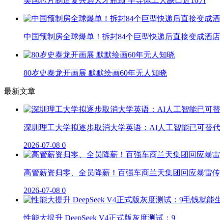
美国芯片制造复兴遇人才瓶颈 半导体工人缺口近16万
中国预制房全球爆单！拆封84个巨型快递后直接变成酒店
80岁史泰龙开画展 默默绘画60年无人知晓
最新文章
深圳理工大学拟逐步取消大学英语：AI人工智能已可替
2026-07-08
0
高管薪资归零、全员降薪！百强车商兰天集团回应暴雷传
2026-07-08
0
性能大提升 DeepSeek V4正式版灰度测试：9