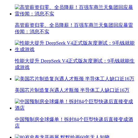
高管薪资归零、全员降薪！百强车商兰天集团回应暴雷
传闻：消息不实
性能大提升 DeepSeek V4正式版灰度测试：9毛钱就能生
成游戏
美国芯片制造复兴遇人才瓶颈 半导体工人缺口近16万
中国预制房全球爆单！拆封84个巨型快递后直接变成酒
店