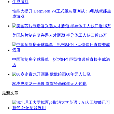
性能大提升 DeepSeek V4正式版灰度测试：9毛钱就能生
成游戏
美国芯片制造复兴遇人才瓶颈 半导体工人缺口近16万
中国预制房全球爆单！拆封84个巨型快递后直接变成酒
店
80岁史泰龙开画展 默默绘画60年无人知晓
最新文章