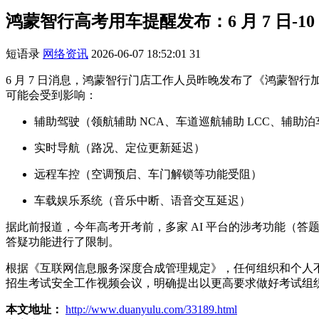
鸿蒙智行高考用车提醒发布：6 月 7 日-
短语录
网络资讯
2026-06-07 18:52:01
31
6 月 7 日消息，鸿蒙智行门店工作人员昨晚发布了《鸿蒙智行
可能会受到影响：
辅助驾驶（领航辅助 NCA、车道巡航辅助 LCC、辅助泊车 A
实时导航（路况、定位更新延迟）
远程车控（空调预启、车门解锁等功能受阻）
车载娱乐系统（音乐中断、语音交互延迟）
据此前报道，今年高考开考前，多家 AI 平台的涉考功能（答
答疑功能进行了限制。
根据《互联网信息服务深度合成管理规定》，任何组织和个人不得
招生考试安全工作视频会议，明确提出以更高要求做好考试组
本文地址：
http://www.duanyulu.com/33189.html