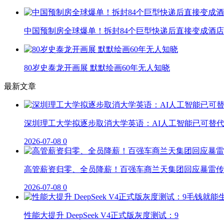
中国预制房全球爆单！拆封84个巨型快递后直接变成酒店
80岁史泰龙开画展 默默绘画60年无人知晓
最新文章
深圳理工大学拟逐步取消大学英语：AI人工智能已可替
2026-07-08
0
高管薪资归零、全员降薪！百强车商兰天集团回应暴雷传
2026-07-08
0
性能大提升 DeepSeek V4正式版灰度测试：9