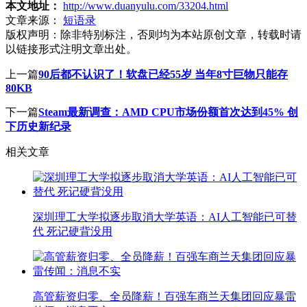
本文地址：
http://www.duanyulu.com/33204.html
文章来源：
短语录
版权声明：
除非特别标注，否则均为本站原创文章，转载时请
以链接形式注明文章出处。
上一篇
90后都不认识了！软盘已经55岁 当年8寸巨物只能存
80KB
下一篇
Steam最新调查：AMD CPU市场份额首次达到45% 创
下历史新纪录
相关文章
深圳理工大学拟逐步取消大学英语：AI人工智能已可替
代 死记硬背没用
高管薪资归零、全员降薪！百强车商兰天集团回应暴雷