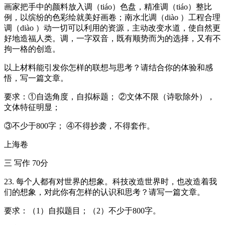
画家把手中的颜料放入调（tiáo）色盘，精准调（tiáo）整比
例，以缤纷的色彩绘就美好画卷；南水北调（diào ）工程合理
调（diào ）动一切可以利用的资源，主动改变水道，使自然更
好地造福人类。调，一字双音，既有顺势而为的选择，又有不
拘一格的创造。
以上材料能引发你怎样的联想与思考？请结合你的体验和感
悟，写一篇文章。
要求：①自选角度，自拟标题； ②文体不限（诗歌除外），
文体特征明显；
③不少于800字； ④不得抄袭，不得套作。
上海卷
三 写作 70分
23. 每个人都有对世界的想象。科技改造世界时，也改造着我
们的想象，对此你有怎样的认识和思考？请写一篇文章。
要求：（1）自拟题目；（2）不少于800字。