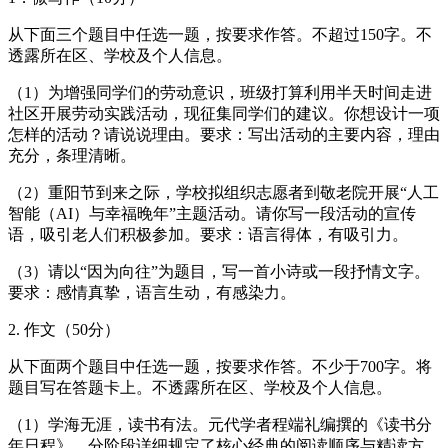
从下面三个题目中任选一题，按要求作答。不超过150字。不
透露所在区、学校及个人信息。
（1）为增强同学们的劳动意识，班级打算利用半天时间走进
社区开展劳动实践活动，现征集同学们的建议。你想设计一项
怎样的活动？请说说理由。要求：写出活动的主要内容，理由
充分，条理清晰。
（2）重阳节到来之际，学校拟组织志愿者到敬老院开展“人工
智能（AI）与幸福晚年”主题活动。请你写一段活动的宣传
语，吸引老人们积极参加。要求：语言得体，有吸引力。
（3）请以“因为向往”为题目，写一首小诗或一段抒情文字。
要求：感情真挚，语言生动，有感染力。
2. 作文（50分）
从下面两个题目中任选一题，按要求作答。不少于700字。将
题目写在答题卡上。不透露所在区、学校及个人信息。
（1）学海无涯，读书有法。元代学者程端礼编撰的《读书分
年日程》，分阶段详细规定了核心经典的阅读顺序与精读方