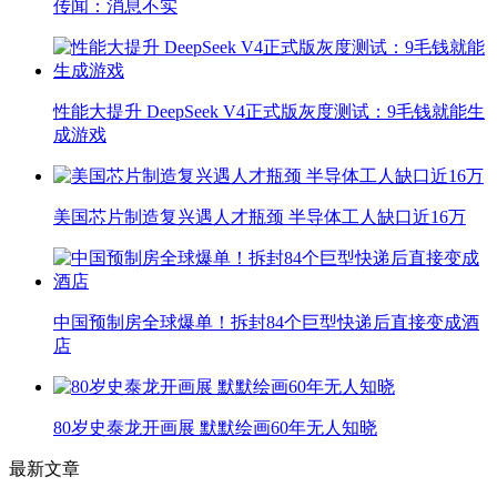
传闻：消息不实
性能大提升 DeepSeek V4正式版灰度测试：9毛钱就能生
成游戏
美国芯片制造复兴遇人才瓶颈 半导体工人缺口近16万
中国预制房全球爆单！拆封84个巨型快递后直接变成酒
店
80岁史泰龙开画展 默默绘画60年无人知晓
最新文章