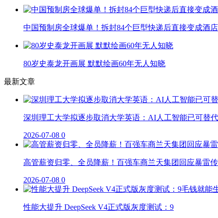
中国预制房全球爆单！拆封84个巨型快递后直接变成酒店
80岁史泰龙开画展 默默绘画60年无人知晓
最新文章
深圳理工大学拟逐步取消大学英语：AI人工智能已可替
2026-07-08
0
高管薪资归零、全员降薪！百强车商兰天集团回应暴雷传
2026-07-08
0
性能大提升 DeepSeek V4正式版灰度测试：9