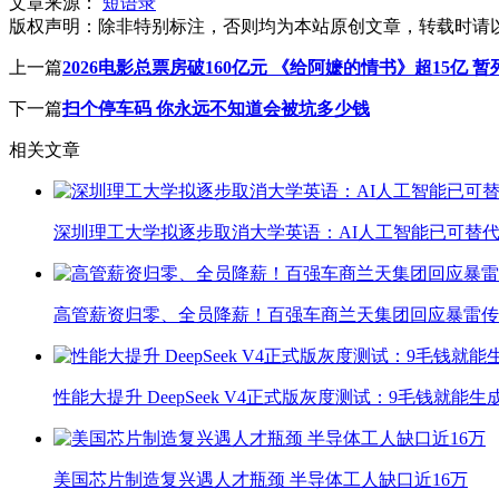
文章来源：
短语录
版权声明：
除非特别标注，否则均为本站原创文章，转载时请
上一篇
2026电影总票房破160亿元 《给阿嬷的情书》超15亿 
下一篇
扫个停车码 你永远不知道会被坑多少钱
相关文章
深圳理工大学拟逐步取消大学英语：AI人工智能已可替代
高管薪资归零、全员降薪！百强车商兰天集团回应暴雷传
性能大提升 DeepSeek V4正式版灰度测试：9毛钱就能生
美国芯片制造复兴遇人才瓶颈 半导体工人缺口近16万