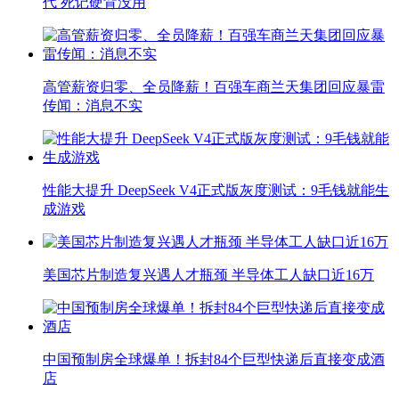
代 死记硬背没用
高管薪资归零、全员降薪！百强车商兰天集团回应暴雷
传闻：消息不实
性能大提升 DeepSeek V4正式版灰度测试：9毛钱就能生
成游戏
美国芯片制造复兴遇人才瓶颈 半导体工人缺口近16万
中国预制房全球爆单！拆封84个巨型快递后直接变成酒
店