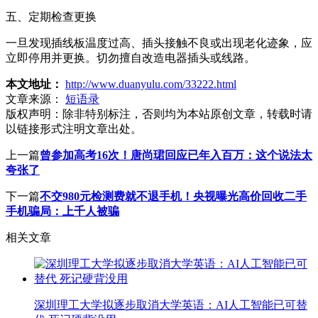
五、定期检查更换
一旦发现插线板温度过高、插头接触不良或出现老化迹象，应
立即停用并更换。切勿擅自改造电器插头或线路。
本文地址：
http://www.duanyulu.com/33222.html
文章来源：
短语录
版权声明：
除非特别标注，否则均为本站原创文章，转载时请
以链接形式注明文章出处。
上一篇
曾参加高考16次！唐尚珺回应已年入百万：这个说法太
夸张了
下一篇
不交980元检测费就不退手机！央视曝光高价回收二手
手机骗局：上千人被骗
相关文章
深圳理工大学拟逐步取消大学英语：AI人工智能已可替