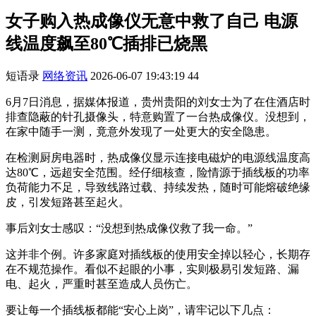
女子购入热成像仪无意中救了自己 电源
线温度飙至80℃插排已烧黑
短语录
网络资讯
2026-06-07 19:43:19
44
6月7日消息，据媒体报道，贵州贵阳的刘女士为了在住酒店时
排查隐蔽的针孔摄像头，特意购置了一台热成像仪。没想到，
在家中随手一测，竟意外发现了一处更大的安全隐患。
在检测厨房电器时，热成像仪显示连接电磁炉的电源线温度高
达80℃，远超安全范围。经仔细核查，险情源于插线板的功率
负荷能力不足，导致线路过载、持续发热，随时可能熔破绝缘
皮，引发短路甚至起火。
事后刘女士感叹：“没想到热成像仪救了我一命。”
这并非个例。许多家庭对插线板的使用安全掉以轻心，长期存
在不规范操作。看似不起眼的小事，实则极易引发短路、漏
电、起火，严重时甚至造成人员伤亡。
要让每一个插线板都能“安心上岗”，请牢记以下几点：