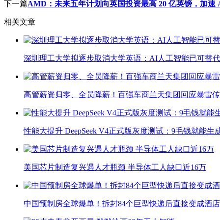
下一篇
AMD：未来五年计划向英国投资最高 20 亿英镑，加速 A
相关文章
深圳理工大学拟逐步取消大学英语：AI人工智能已可替代
高管薪资归零、全员降薪！百强车商兰天集团回应暴雷传
性能大提升 DeepSeek V4正式版灰度测试：9毛钱就能生
美国芯片制造复兴遇人才瓶颈 半导体工人缺口近16万
中国预制房全球爆单！拆封84个巨型快递后直接变成酒店