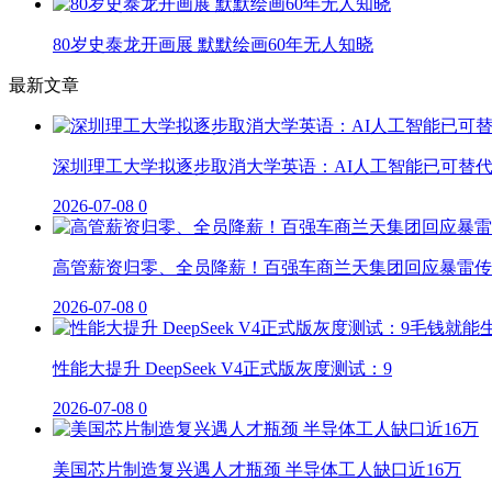
80岁史泰龙开画展 默默绘画60年无人知晓
最新文章
深圳理工大学拟逐步取消大学英语：AI人工智能已可替
2026-07-08
0
高管薪资归零、全员降薪！百强车商兰天集团回应暴雷传
2026-07-08
0
性能大提升 DeepSeek V4正式版灰度测试：9
2026-07-08
0
美国芯片制造复兴遇人才瓶颈 半导体工人缺口近16万