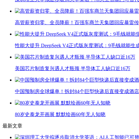
高管薪资归零、全员降薪！百强车商兰天集团回应暴雷传
性能大提升 DeepSeek V4正式版灰度测试：9毛钱就能生
美国芯片制造复兴遇人才瓶颈 半导体工人缺口近16万
中国预制房全球爆单！拆封84个巨型快递后直接变成酒店
80岁史泰龙开画展 默默绘画60年无人知晓
最新文章