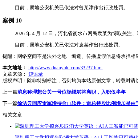
目前，属地公安机关已依法对曾某津作出行政处罚。
案例 10
2026 年 4 月 12 日，河北省衡水市网民袁某为
目前，属地公安机关已依法对袁某作出行政处罚。
提醒：网络空间不是法外之地，编造、传播虚假信息将承担相
本文地址：
http://www.duanyulu.com/33237.html
文章来源：
短语录
版权声明：
除非特别标注，否则均为本站原创文章，转载时请
上一篇
消息称理想公关一号位杨继斌将离职，入职仅半年
下一篇
徐洁云回应雷军增持金山软件：雷总持股比例增加是由
相关文章
深圳理工大学拟逐步取消大学英语：AI人工智能已可替代