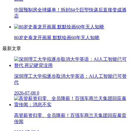
中国预制房全球爆单！拆封84个巨型快递后直接变成酒
店
80岁史泰龙开画展 默默绘画60年无人知晓
最新文章
深圳理工大学拟逐步取消大学英语：AI人工智能已可替
代
2026-07-08
0
高管薪资归零、全员降薪！百强车商兰天集团回应暴雷
传闻