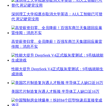
深圳理工大学拟逐步取消大学英语：AI人工智能已可替
代 死记硬背没用
高管薪资归零、全员降薪！百强车商兰天集团回应暴雷
传闻：消息不实
性能大提升 DeepSeek V4正式版灰度测试：9毛钱就能生
成游戏
美国芯片制造复兴遇人才瓶颈 半导体工人缺口近16万