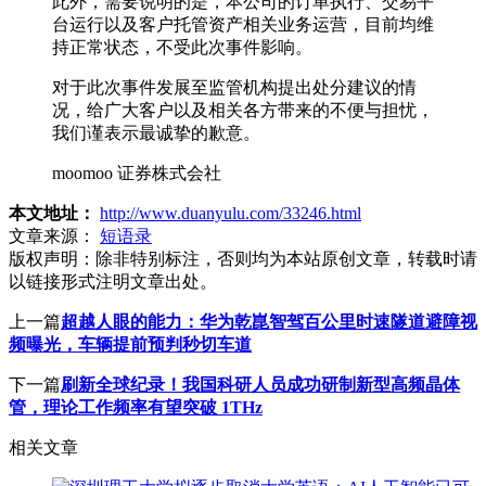
此外，需要说明的是，本公司的订单执行、交易平
台运行以及客户托管资产相关业务运营，目前均维
持正常状态，不受此次事件影响。
对于此次事件发展至监管机构提出处分建议的情
况，给广大客户以及相关各方带来的不便与担忧，
我们谨表示最诚挚的歉意。
moomoo 证券株式会社
本文地址：
http://www.duanyulu.com/33246.html
文章来源：
短语录
版权声明：
除非特别标注，否则均为本站原创文章，转载时请
以链接形式注明文章出处。
上一篇
超越人眼的能力：华为乾崑智驾百公里时速隧道避障视
频曝光，车辆提前预判秒切车道
下一篇
刷新全球纪录！我国科研人员成功研制新型高频晶体
管，理论工作频率有望突破 1THz
相关文章