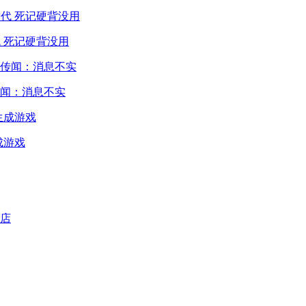
 死记硬背没用
闻：消息不实
成游戏