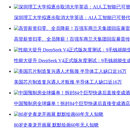
深圳理工大学拟逐步取消大学英语：AI人工智能已可替代
高管薪资归零、全员降薪！百强车商兰天集团回应暴雷传
性能大提升 DeepSeek V4正式版灰度测试：9毛钱就能生
美国芯片制造复兴遇人才瓶颈 半导体工人缺口近16万
中国预制房全球爆单！拆封84个巨型快递后直接变成酒店
80岁史泰龙开画展 默默绘画60年无人知晓