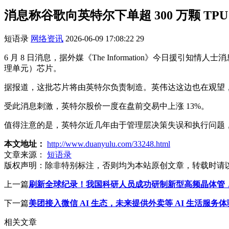
消息称谷歌向英特尔下单超 300 万颗 TPU
短语录
网络资讯
2026-06-09 17:08:22
29
6 月 8 日消息，据外媒《The Information》今日援引知情人士消息
理单元）芯片。
据报道，这批芯片将由英特尔负责制造。英伟达这边也在观望
受此消息刺激，英特尔股价一度在盘前交易中上涨 13%。
值得注意的是，英特尔近几年由于管理层决策失误和执行问题
本文地址：
http://www.duanyulu.com/33248.html
文章来源：
短语录
版权声明：
除非特别标注，否则均为本站原创文章，转载时请
上一篇
刷新全球纪录！我国科研人员成功研制新型高频晶体管，理
下一篇
美团接入微信 AI 生态，未来提供外卖等 AI 生活服务体
相关文章