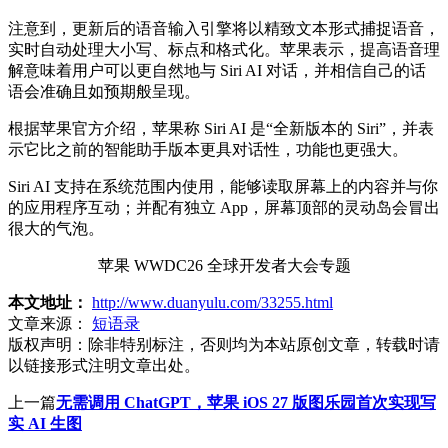
注意到，更新后的语音输入引擎将以精致文本形式捕捉语音，
实时自动处理大小写、标点和格式化。苹果表示，提高语音理
解意味着用户可以更自然地与 Siri AI 对话，并相信自己的话
语会准确且如预期般呈现。
根据苹果官方介绍，苹果称 Siri AI 是“全新版本的 Siri”，并表
示它比之前的智能助手版本更具对话性，功能也更强大。
Siri AI 支持在系统范围内使用，能够读取屏幕上的内容并与你
的应用程序互动；并配有独立 App，屏幕顶部的灵动岛会冒出
很大的气泡。
苹果 WWDC26 全球开发者大会专题
本文地址：
http://www.duanyulu.com/33255.html
文章来源：
短语录
版权声明：
除非特别标注，否则均为本站原创文章，转载时请
以链接形式注明文章出处。
上一篇
无需调用 ChatGPT，苹果 iOS 27 版图乐园首次实现写
实 AI 生图