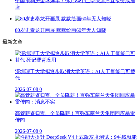
中国预制房全球爆单！拆封84个巨型快递后直接变成酒
店
80岁史泰龙开画展 默默绘画60年无人知晓
最新文章
深圳理工大学拟逐步取消大学英语：AI人工智能已可替
代
2026-07-08
0
高管薪资归零、全员降薪！百强车商兰天集团回应暴雷
传闻
2026-07-08
0