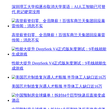
深圳理工大学拟逐步取消大学英语：AI人工智能已可替
代 死记硬背没用
高管薪资归零、全员降薪！百强车商兰天集团回应暴雷
传闻：消息不实
性能大提升 DeepSeek V4正式版灰度测试：9毛钱就能生
成游戏
美国芯片制造复兴遇人才瓶颈 半导体工人缺口近16万