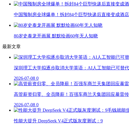
中国预制房全球爆单！拆封84个巨型快递后直接变成酒店
80岁史泰龙开画展 默默绘画60年无人知晓
最新文章
深圳理工大学拟逐步取消大学英语：AI人工智能已可替
2026-07-08
0
高管薪资归零、全员降薪！百强车商兰天集团回应暴雷传
2026-07-08
0
性能大提升 DeepSeek V4正式版灰度测试：9