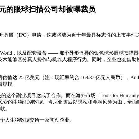
 亿美元的眼球扫描公司却被曝裁员
募股（IPO）申请，这或将成为近十年最具标志性的上市事件之一。另据 Bus
身份验证项目 World，以及配套设备 —— 那个外形怪异的银色球
能够区分真人操作与机器人程序行为。同时，企业也会借助虹膜扫描
亿美元（注：现汇率约合 169.87 亿元人民币），Andreessen 
减规模。
与奥尔特曼的这个副业项目达成了合作。而在海外市场，Tools for H
酬，收集民众的生物识别数据。肯尼亚随后以隐私和金融风险为由，全面叫
罚款。
把个人生物数据交给一家初创企业。