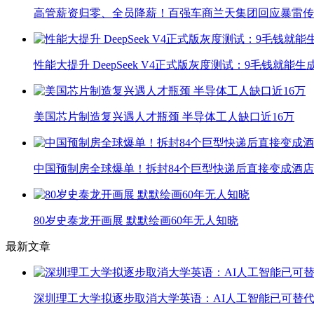
高管薪资归零、全员降薪！百强车商兰天集团回应暴雷传
性能大提升 DeepSeek V4正式版灰度测试：9毛钱就能生
美国芯片制造复兴遇人才瓶颈 半导体工人缺口近16万
中国预制房全球爆单！拆封84个巨型快递后直接变成酒店
80岁史泰龙开画展 默默绘画60年无人知晓
最新文章
深圳理工大学拟逐步取消大学英语：AI人工智能已可替