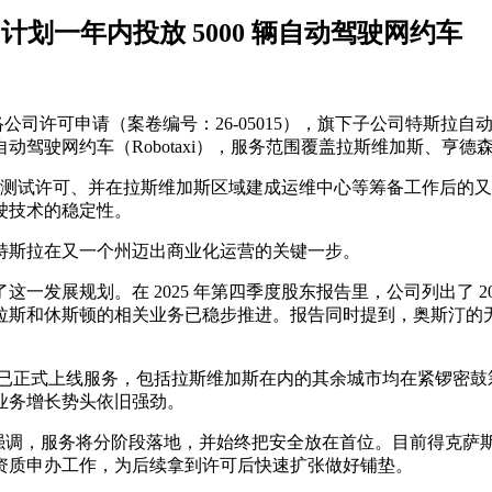
可，计划一年内投放 5000 辆自动驾驶网约车
许可申请（案卷编号：26-05015），旗下子公司特斯拉自动驾驶网约
 辆自动驾驶网约车（Robotaxi），服务范围覆盖拉斯维加斯、亨
车管理局测试许可、并在拉斯维加斯区域建成运维中心等筹备工作后
驶技术的稳定性。
特斯拉在又一个州迈出商业化运营的关键一步。
一发展规划。在 2025 年第四季度股东报告里，公司列出了 2
拉斯和休斯顿的相关业务已稳步推进。报告同时提到，奥斯汀的
斯顿已正式上线服务，包括拉斯维加斯在内的其余城市均在紧锣密
业务增长势头依旧强劲。
次强调，服务将分阶段落地，并始终把安全放在首位。目前得克
资质申办工作，为后续拿到许可后快速扩张做好铺垫。