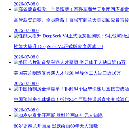
2026-07-08
0
高管薪资归零、全员降薪！百强车商兰天集团回应暴雷传
2026-07-08
0
性能大提升 DeepSeek V4正式版灰度测试：9
2026-07-08
0
美国芯片制造复兴遇人才瓶颈 半导体工人缺口近16万
2026-07-08
0
中国预制房全球爆单！拆封84个巨型快递后直接变成酒店
2026-07-08
0
80岁史泰龙开画展 默默绘画60年无人知晓